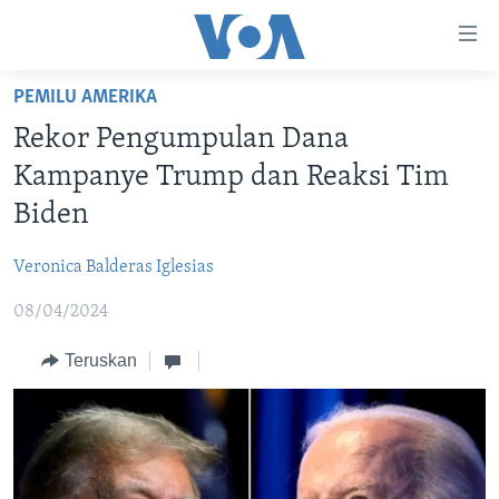
Tautan-
tautan
Akses
PEMILU AMERIKA
BERANDA
Lanjut
Rekor Pengumpulan Dana
ke
DUNIA
Kampanye Trump dan Reaksi Tim
Konten
VIDEO
Utama
Biden
Lanjut
POLYGRAPH
ke
Veronica Balderas Iglesias
DAFTAR PROGRAM
Navigasi
08/04/2024
Utama
Learning English
Lanjut
Teruskan
ke
IKUTI KAMI
Pencarian