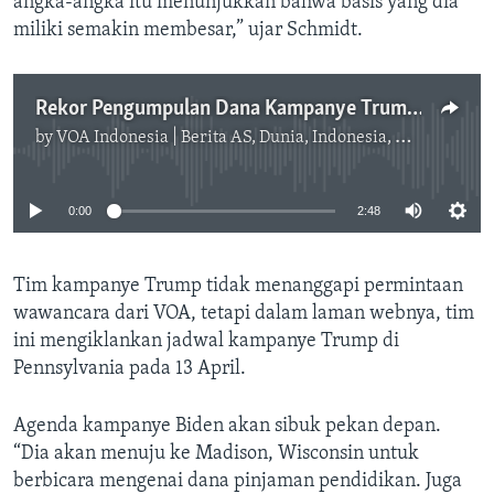
angka-angka itu menunjukkan bahwa basis yang dia
miliki semakin membesar,” ujar Schmidt.
Rekor Pengumpulan Dana Kampanye Trump dan Reaksi Tim Biden
by
VOA Indonesia | Berita AS, Dunia, Indonesia, Diaspora Indonesia di AS
No media source currently available
0:00
2:48
Tim kampanye Trump tidak menanggapi permintaan
wawancara dari VOA, tetapi dalam laman webnya, tim
ini mengiklankan jadwal kampanye Trump di
Pennsylvania pada 13 April.
Agenda kampanye Biden akan sibuk pekan depan.
“Dia akan menuju ke Madison, Wisconsin untuk
berbicara mengenai dana pinjaman pendidikan. Juga