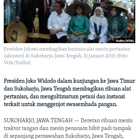
Bahasa-bahasa
Presiden Jokowi membagikan bantuan alat mesin pertanian
(alsintan) di Sukoharjo, Jawa Tengah, 31 Januari 2015 (Foto:
VOA/Yudha)
Presiden Joko Widodo dalam kunjungan ke Jawa Timur
dan Sukoharjo, Jawa Tengah membagikan ribuan alat
pertanian, dan mengultimatum petani dan instansi
terkait untuk menggenjot swasembada pangan.
SUKOHARJO, JAWA TENGAH —
Deretan ribuan mesin
traktor tangan dan mesin penanam bibit padi tampak
di sepanjang persawahan Sukoharjo, Jawa Tengah,