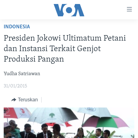
Tautan-
tautan
Akses
INDONESIA
BERANDA
Lanjut
Presiden Jokowi Ultimatum Petani
ke
DUNIA
dan Instansi Terkait Genjot
Konten
VIDEO
Utama
Produksi Pangan
Lanjut
POLYGRAPH
ke
Yudha Satriawan
DAFTAR PROGRAM
Navigasi
31/01/2015
Utama
Learning English
Lanjut
Teruskan
ke
IKUTI KAMI
Pencarian