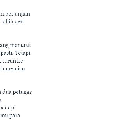
i perjanjian
lebih erat
yang menurut
pasti. Tetapi
 turun ke
 itu memicu
 dua petugas
a
hadapi
emu para