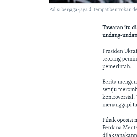
Polisi berjaga-jaga di tempat bentrokan d
Tawaran itu d
undang-undang 
Presiden Ukra
seorang pemimp
pemerintah.
Berita mengena
setuju meromb
kontroversial.
menanggapi ta
Pihak oposisi
Perdana Mente
dilaksanakann