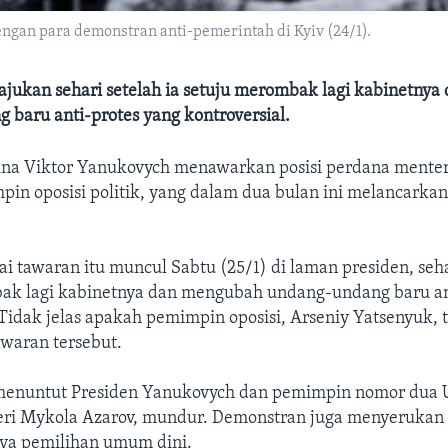
engan para demonstran anti-pemerintah di Kyiv (24/1).
iajukan sehari setelah ia setuju merombak lagi kabinetny
baru anti-protes yang kontroversial.
ina Viktor Yanukovych menawarkan posisi perdana menter
in oposisi politik, yang dalam dua bulan ini melancarkan 
i tawaran itu muncul Sabtu (25/1) di laman presiden, seha
ak lagi kabinetnya dan mengubah undang-undang baru an
 Tidak jelas apakah pemimpin oposisi, Arseniy Yatsenyuk, 
waran tersebut.
 menuntut Presiden Yanukovych dan pemimpin nomor dua 
ri Mykola Azarov, mundur. Demonstran juga menyerukan
ya pemilihan umum dini.