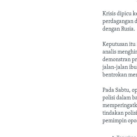
Krisis dipicu
perdagangan d
dengan Rusia.
Keputusan itu
analis menghin
demonstran pr
jalan-jalan ib
bentrokan mem
Pada Sabtu, o
polisi dalam b
memperingatk
tindakan poli
pemimpin opos