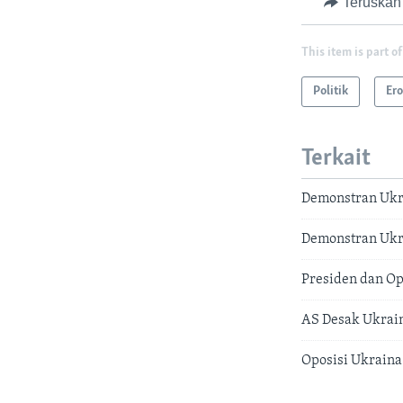
Teruskan
This item is part of
Politik
Er
Terkait
Demonstran Ukr
Demonstran Ukra
Presiden dan Op
AS Desak Ukrai
Oposisi Ukraina