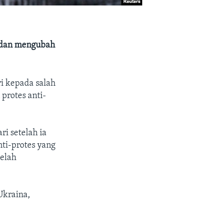
a dan mengubah
i kepada salah
protes anti-
ri setelah ia
ti-protes yang
telah
Ukraina,