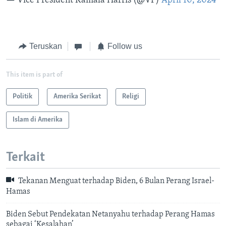
— Vice President Kamala Harris (@VP)
April 10, 2024
Teruskan
Follow us
This item is part of
Politik
Amerika Serikat
Religi
Islam di Amerika
Terkait
Tekanan Menguat terhadap Biden, 6 Bulan Perang Israel-
Hamas
Biden Sebut Pendekatan Netanyahu terhadap Perang Hamas
sebagai ‘Kesalahan’