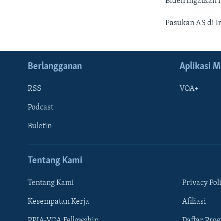
Biden Ingatkan 
Pasukan AS di I
Berlangganan
Aplikasi M
RSS
VOA+
Podcast
Buletin
Tentang Kami
Tentang Kami
Privacy Pol
Kesempatan Kerja
Afiliasi
Learning English
PPIA-VOA Fellowship
Daftar Pro