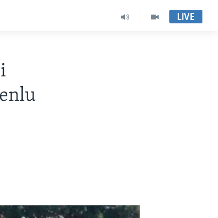
LIVE
i
enlu