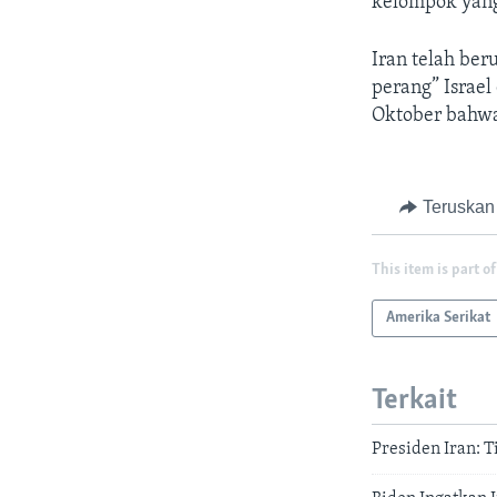
kelompok yang
Iran telah ber
perang” Israel
Oktober bahwa 
Teruskan
This item is part of
Amerika Serikat
Terkait
Presiden Iran: 