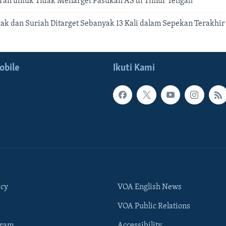
Iran untuk Tidak Menarget Pasukan AS di Timur Tengah
rak dan Suriah Ditarget Sebanyak 13 Kali dalam Sepekan Terakhir
obile
Ikuti Kami
icy
VOA English News
VOA Public Relations
gram
Accessibility