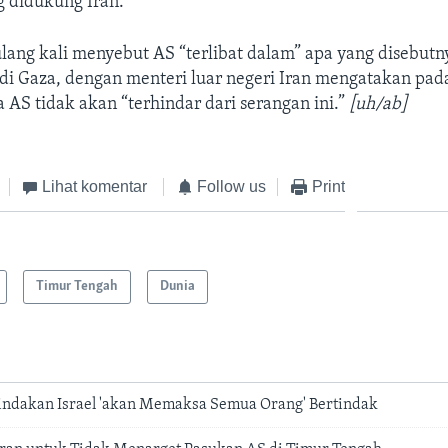
 didukung Iran.
ulang kali menyebut AS “terlibat dalam” apa yang disebutn
 di Gaza, dengan menteri luar negeri Iran mengatakan pad
AS tidak akan “terhindar dari serangan ini.”
[uh/ab]
Lihat komentar
Follow us
Print
Timur Tengah
Dunia
Tindakan Israel 'akan Memaksa Semua Orang' Bertindak