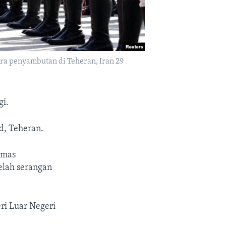
ra penyambutan di Teheran, Iran 29
gi.
d, Teheran.
amas
elah serangan
ri Luar Negeri