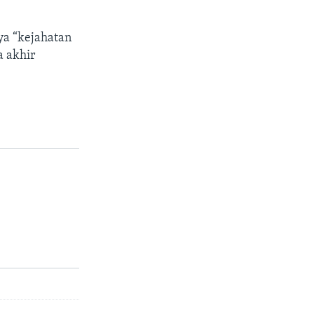
ya “kejahatan
a akhir