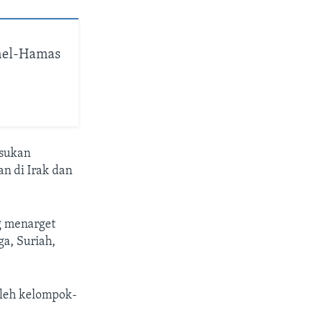
rael-Hamas
asukan
n di Irak dan
g menarget
ga, Suriah,
leh kelompok-