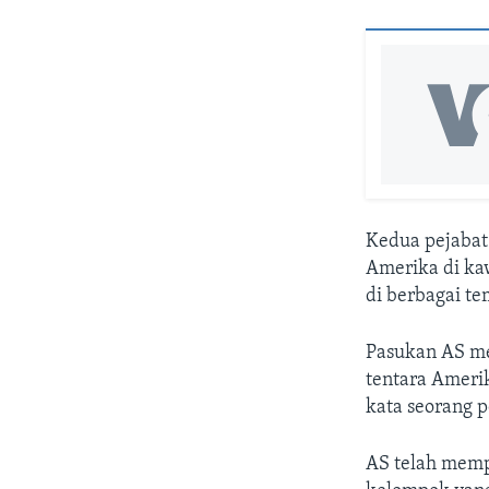
Kedua pejabat
Amerika di kaw
di berbagai te
Pasukan AS me
tentara Amerik
kata seorang p
AS telah memp