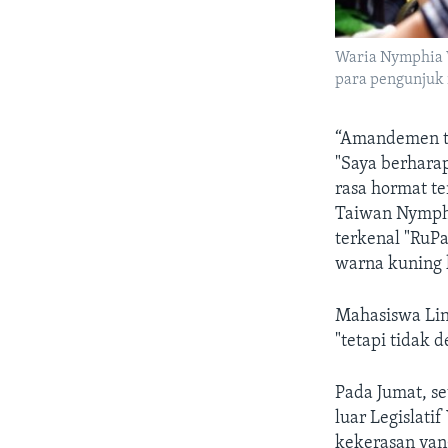
Waria Nymphia 
para pengunjuk 
“Amandemen te
"Saya berhara
rasa hormat te
Taiwan Nymphi
terkenal "RuP
warna kuning 
Mahasiswa Lin
"tetapi tidak d
Pada Jumat, s
luar Legislat
kekerasan yan