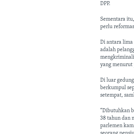
DPP.
Sementara itu
perlu reformas
Di antara lima
adalah pelang
mengkriminalis
yang menurut p
Di luar gedung
berkumpul sep
setempat, sam
“Dibutuhkan b
38 tahun dan 
parlemen kami
seorang pensi