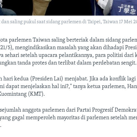
 dan saling pukul saat sidang parlemen di Taipei, Taiwan 17 Me
ota parlemen Taiwan saling berteriak dalam sidang parl
(21/5), mengindikasikan masalah yang akan dihadapi Presi
a sehari setelah upacara pelantikannya, para politisi dari
ngkan tanda protes dan terlibat dalam perdebatan sengit.
ah hari kedua (Presiden Lai) menjabat. Jika ada konflik lagi
 dapat menjelaskan hal ini?," tanya ketua parlemen, Han
i Kuomintang (KMT).
 sejumlah anggota parlemen dari Partai Progresif Demokra
 yang gagal memperoleh mayoritas di parlemen setelah 
.