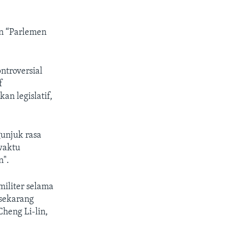
an “Parlemen
ntroversial
f
an legislatif,
gunjuk rasa
waktu
n".
militer selama
 sekarang
heng Li-lin,