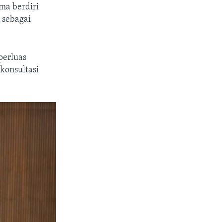
ma berdiri
 sebagai
perluas
 konsultasi