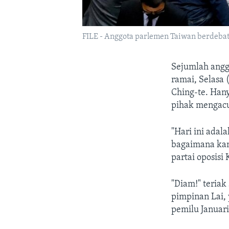
FILE - Anggota parlemen Taiwan berdebat
Sejumlah angg
ramai, Selasa 
Ching-te. Hany
pihak mengacu
"Hari ini adal
bagaimana kami
partai oposis
"Diam!" teriak
pimpinan Lai,
pemilu Januari