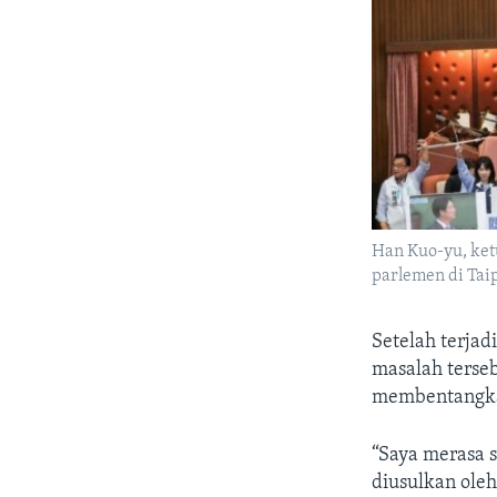
Han Kuo-yu, ket
parlemen di Tai
Setelah terja
masalah terse
membentangkan
“Saya merasa 
diusulkan ole