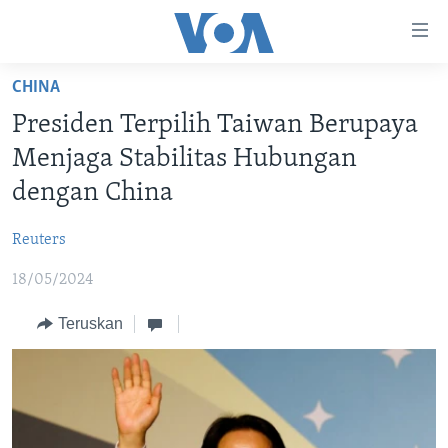
Tautan-
tautan
Akses
CHINA
BERANDA
Lanjut
Presiden Terpilih Taiwan Berupaya
ke
DUNIA
Menjaga Stabilitas Hubungan
Konten
VIDEO
Utama
dengan China
Lanjut
POLYGRAPH
ke
Reuters
DAFTAR PROGRAM
Navigasi
18/05/2024
Utama
Learning English
Lanjut
Teruskan
ke
IKUTI KAMI
Pencarian