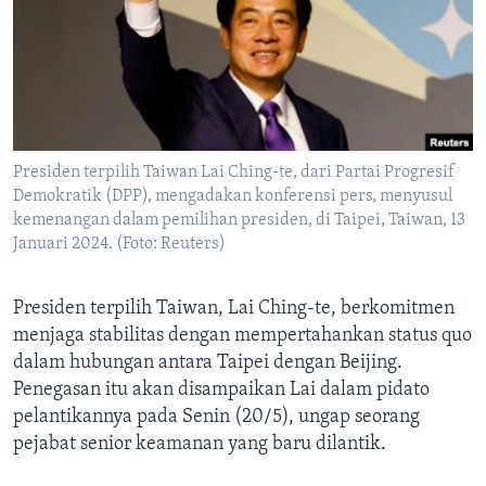
Bahasa-bahasa
Presiden terpilih Taiwan Lai Ching-te, dari Partai Progresif
Demokratik (DPP), mengadakan konferensi pers, menyusul
kemenangan dalam pemilihan presiden, di Taipei, Taiwan, 13
Januari 2024. (Foto: Reuters)
Presiden terpilih Taiwan, Lai Ching-te, berkomitmen
menjaga stabilitas dengan mempertahankan status quo
dalam hubungan antara Taipei dengan Beijing.
Penegasan itu akan disampaikan Lai dalam pidato
pelantikannya pada Senin (20/5), ungap seorang
pejabat senior keamanan yang baru dilantik.