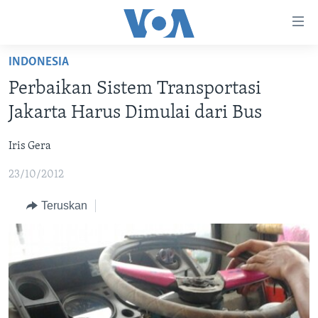
Tautan-
tautan
Akses
INDONESIA
BERANDA
Lanjut
Perbaikan Sistem Transportasi
ke
DUNIA
Jakarta Harus Dimulai dari Bus
Konten
VIDEO
Utama
Iris Gera
Lanjut
POLYGRAPH
ke
23/10/2012
DAFTAR PROGRAM
Navigasi
Utama
Teruskan
Learning English
Lanjut
ke
IKUTI KAMI
Pencarian