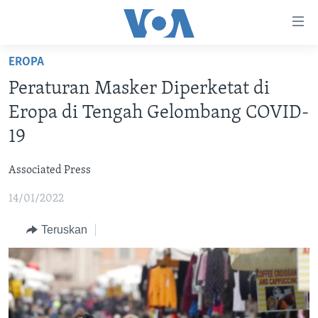
Tautan-
tautan
Akses
EROPA
BERANDA
Lanjut
Peraturan Masker Diperketat di
ke
DUNIA
Eropa di Tengah Gelombang COVID-
Konten
VIDEO
Utama
19
Lanjut
POLYGRAPH
ke
Associated Press
DAFTAR PROGRAM
Navigasi
14/01/2022
Utama
Learning English
Lanjut
Teruskan
ke
IKUTI KAMI
Pencarian