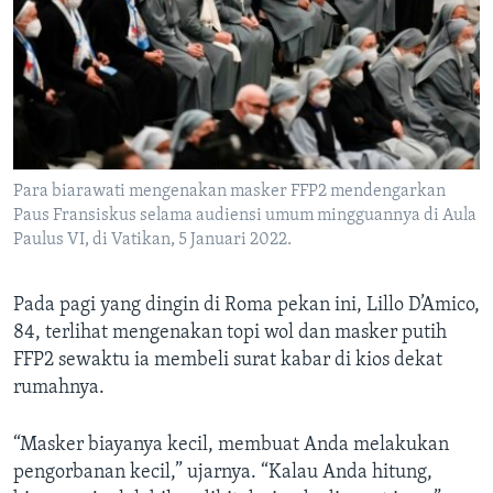
Para biarawati mengenakan masker FFP2 mendengarkan
Paus Fransiskus selama audiensi umum mingguannya di Aula
Paulus VI, di Vatikan, 5 Januari 2022.
Pada pagi yang dingin di Roma pekan ini, Lillo D’Amico,
84, terlihat mengenakan topi wol dan masker putih
FFP2 sewaktu ia membeli surat kabar di kios dekat
rumahnya.
“Masker biayanya kecil, membuat Anda melakukan
pengorbanan kecil,” ujarnya. “Kalau Anda hitung,