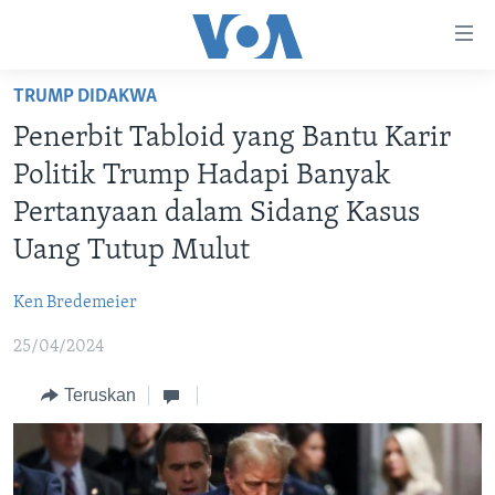
Tautan-
tautan
Akses
TRUMP DIDAKWA
BERANDA
Lanjut
Penerbit Tabloid yang Bantu Karir
ke
DUNIA
Politik Trump Hadapi Banyak
Konten
VIDEO
Utama
Pertanyaan dalam Sidang Kasus
Lanjut
POLYGRAPH
Uang Tutup Mulut
ke
DAFTAR PROGRAM
Navigasi
Ken Bredemeier
Utama
Learning English
Lanjut
25/04/2024
ke
Teruskan
IKUTI KAMI
Pencarian