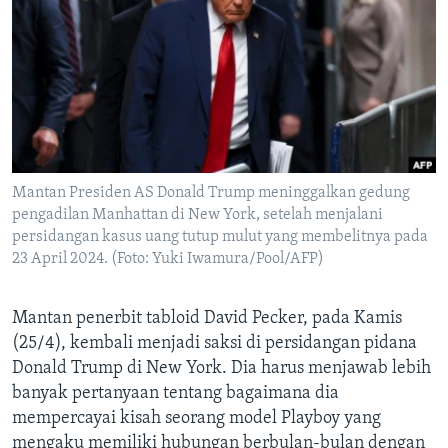
Bahasa-bahasa
Mantan Presiden AS Donald Trump meninggalkan gedung
pengadilan Manhattan di New York, setelah menjalani
persidangan kasus uang tutup mulut yang membelitnya pada
23 April 2024. (Foto: Yuki Iwamura/Pool/AFP)
Mantan penerbit tabloid David Pecker, pada Kamis
(25/4), kembali menjadi saksi di persidangan pidana
Donald Trump di New York. Dia harus menjawab lebih
banyak pertanyaan tentang bagaimana dia
mempercayai kisah seorang model Playboy yang
mengaku memiliki hubungan berbulan-bulan dengan