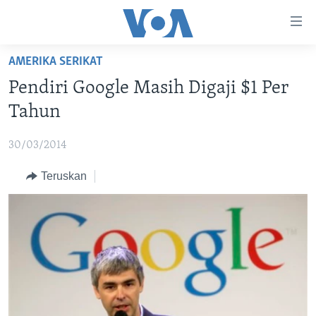
Tautan-
tautan
Akses
AMERIKA SERIKAT
BERANDA
Lanjut
Pendiri Google Masih Digaji $1 Per
ke
DUNIA
Tahun
Konten
VIDEO
Utama
30/03/2014
Lanjut
POLYGRAPH
ke
Teruskan
DAFTAR PROGRAM
Navigasi
Utama
Learning English
Lanjut
ke
IKUTI KAMI
Pencarian