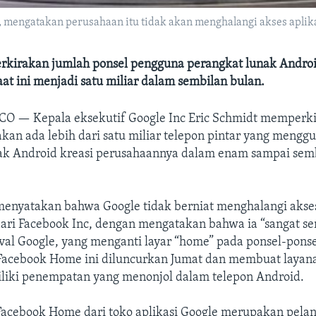
, mengatakan perusahaan itu tidak akan menghalangi akses aplikas
kirakan jumlah ponsel pengguna perangkat lunak Androi
saat ini menjadi satu miliar dalam sembilan bulan.
SCO —
Kepala eksekutif Google Inc Eric Schmidt memperk
kan ada lebih dari satu miliar telepon pintar yang meng
ak Android kreasi perusahaannya dalam enam sampai sem
menyatakan bahwa Google tidak berniat menghalangi akse
 dari Facebook Inc, dengan mengatakan bahwa ia “sangat s
rival Google, yang menganti layar “home” pada ponsel-pons
 Facebook Home ini diluncurkan Jumat dan membuat layana
miliki penempatan yang menonjol dalam telepon Android.
acebook Home dari toko aplikasi Google merupakan pelan