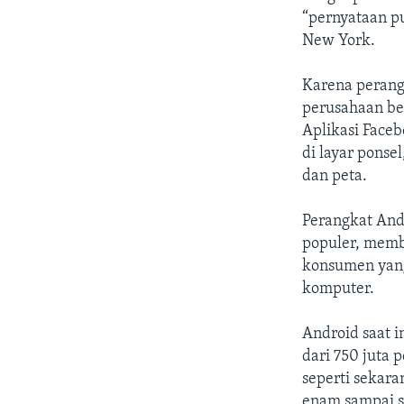
“pernyataan pu
New York.
Karena perang
perusahaan be
Aplikasi Face
di layar ponse
dan peta.
Perangkat And
populer, memb
konsumen yang
komputer.
Android saat i
dari 750 juta
seperti sekar
enam sampai s