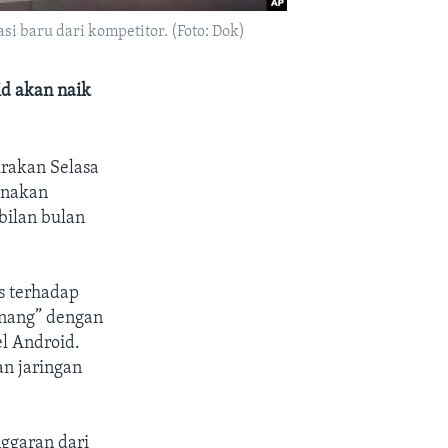
i baru dari kompetitor. (Foto: Dok)
d akan naik
irakan Selasa
gunakan
bilan bulan
s terhadap
enang” dengan
el Android.
n jaringan
ggaran dari