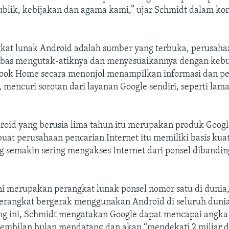
blik, kebijakan dan agama kami,” ujar Schmidt dalam kon
kat lunak Android adalah sumber yang terbuka, perusaha
bas mengutak-atiknya dan menyesuaikannya dengan keb
book Home secara menonjol menampilkan informasi dan p
l, mencuri sorotan dari layanan Google sendiri, seperti lam
roid yang berusia lima tahun itu merupakan produk Googl
uat perusahaan pencarian Internet itu memiliki basis kua
 semakin sering mengakses Internet dari ponsel dibandin
ni merupakan perangkat lunak ponsel nomor satu di dunia
 perangkat bergerak menggunakan Android di seluruh dunia
ang ini, Schmidt mengatakan Google dapat mencapai angka 
embilan bulan mendatang dan akan “mendekati 2 miliar d