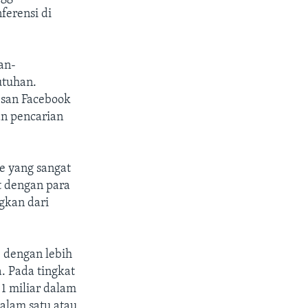
ferensi di
an-
utuhan.
esan Facebook
an pencarian
e yang sangat
t dengan para
gkan dari
, dengan lebih
. Pada tingkat
1 miliar dalam
alam satu atau