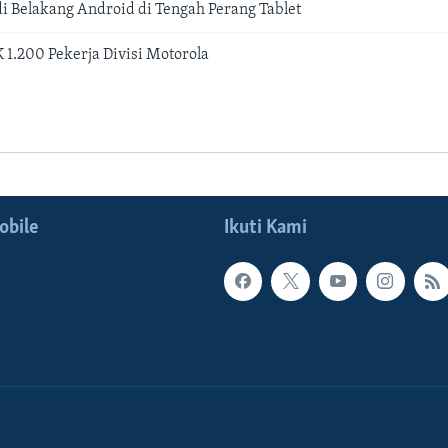
di Belakang Android di Tengah Perang Tablet
 1.200 Pekerja Divisi Motorola
obile
Ikuti Kami