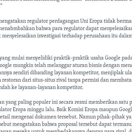
.”
mengatakan regulator perdagangan Uni Eropa tidak berma
menabmbahkan bahwa para regulator dapat menyelesaikan
k menyelesaikan investigasi terhadap perusahaan itu dala
yang mulai menyelidiki praktik-praktik usaha Google pad
ogle mungkin telah melanggar aturan bisnis dengan men
nnya sendiri dibanding layanan kompetitor, menjiplak ul
 restoran dari situs-situs rival tanpa permisi dan membata
indah ke layanan-layanan kompetitor.
n yang paling populer ini secara resmi memberikan satu 
ulator Eropa minggu lalu. Baik Komisi Eropa maupun Goog
etail mengenai dokumen tersebut. Namun pihak-pihak y
rsebut mengatakan bahwa proposal tersebut dapat termasu
ayanan mereka untuk membedakannya dengan para rival, d