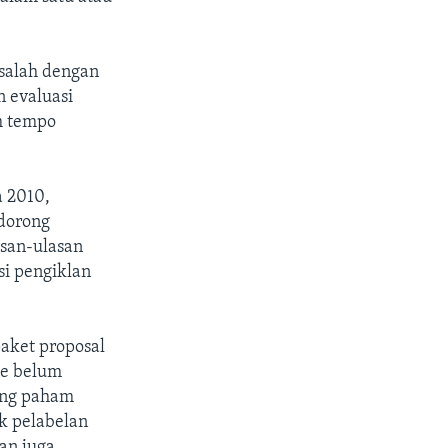
salah dengan
 evaluasi
m tempo
a 2010,
dorong
asan-ulasan
si pengiklan
paket proposal
le belum
ang paham
k pelabelan
an juga