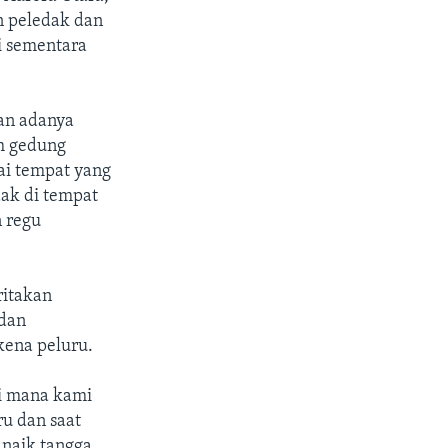
n peledak dan
i sementara
an adanya
ah gedung
ai tempat yang
dak di tempat
n regu
ritakan
 dan
kena peluru.
di mana kami
ru dan saat
 naik tangga