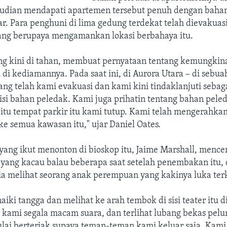
mudian mendapati apartemen tersebut penuh dengan baha
r. Para penghuni di lima gedung terdekat telah dievakuas
ng berupaya mengamankan lokasi berbahaya itu.
ng kini di tahan, membuat pernyataan tentang kemungkin
di kediamannya. Pada saat ini, di Aurora Utara – di sebu
ng telah kami evakuasi dan kami kini tindaklanjuti sebag
isi bahan peledak. Kami juga prihatin tentang bahan pele
 itu tempat parkir itu kami tutup. Kami telah mengerahka
e semua kawasan itu," ujar Daniel Oates.
yang ikut menonton di bioskop itu, Jaime Marshall, mence
ang kacau balau beberapa saat setelah penembakan itu,
a melihat seorang anak perempuan yang kakinya luka ter
aiki tangga dan melihat ke arah tembok di sisi teater itu 
 kami segala macam suara, dan terlihat lubang bekas pelu
lai berteriak supaya teman-teman kami keluar saja. Kami