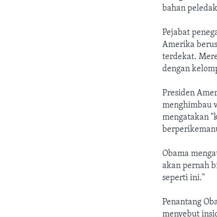
bahan peledak
Pejabat peneg
Amerika berusi
terdekat. Mer
dengan kelomp
Presiden Amer
menghimbau w
mengatakan "k
berperikemanu
Obama mengata
akan pernah 
seperti ini."
Penantang Oba
menyebut insi