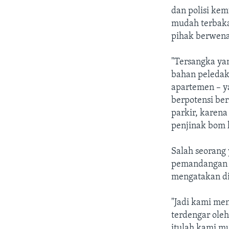
dan polisi ke
mudah terbaka
pihak berwena
"Tersangka ya
bahan peledak 
apartemen – ya
berpotensi ber
parkir, karena
penjinak bom k
Salah seorang 
pemandangan y
mengatakan di
"Jadi kami men
terdengar oleh
itulah kami mu