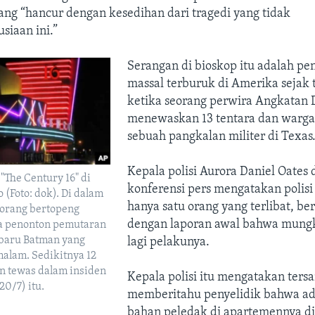
ang “hancur dengan kesedihan dari tragedi yang tidak
siaan ini.”
Serangan di bioskop itu adalah p
massal terburuk di Amerika sejak
ketika seorang perwira Angkatan 
menewaskan 13 tentara dan warga s
sebuah pangkalan militer di Texas
Kepala polisi Aurora Daniel Oates
"The Century 16" di
konferensi pers mengatakan polisi
 (Foto: dok). Di dalam
hanya satu orang yang terlibat, be
eorang bertopeng
dengan laporan awal bahwa mungk
 penonton pemutaran
rbaru Batman yang
lagi pelakunya.
malam. Sedikitnya 12
n tewas dalam insiden
Kepala polisi itu mengatakan ters
20/7) itu.
memberitahu penyelidik bahwa ad
bahan peledak di apartemennya di