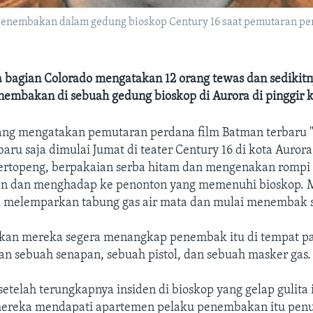
 penembakan dalam gedung bioskop Century 16 saat pemutaran pe
ra bagian Colorado mengatakan 12 orang tewas dan sedikitn
nembakan di sebuah gedung bioskop di Aurora di pinggir k
ng mengatakan pemutaran perdana film Batman terbaru 
 baru saja dimulai Jumat di teater Century 16 di kota Aurora
bertopeng, berpakaian serba hitam dan mengenakan rompi 
pan dan menghadap ke penonton yang memenuhi bioskop.
 melemparkan tabung gas air mata dan mulai menembak s
akan mereka segera menangkap penembak itu di tempat pa
 sebuah senapan, sebuah pistol, dan sebuah masker gas.
etelah terungkapnya insiden di bioskop yang gelap gulita it
ereka mendapati apartemen pelaku penembakan itu pen