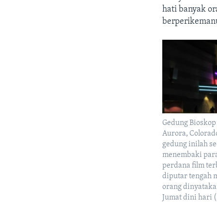
hati banyak or
berperikemanu
Gedung Bioskop 
Aurora, Colorado
gedung inilah s
menembaki para
perdana film te
diputar tengah 
orang dinyataka
Jumat dini hari (