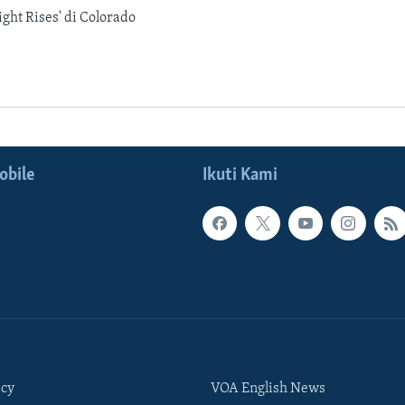
ght Rises' di Colorado
obile
Ikuti Kami
icy
VOA English News