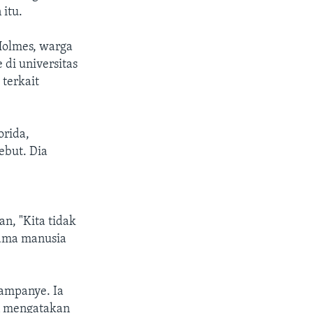
itu.
Holmes, warga
 di universitas
terkait
rida,
but. Dia
n, "Kita tidak
ama manusia
kampanye. Ia
an mengatakan