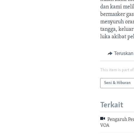
dan kami melih
bermasker gas
menyuruh orang
tangga, keluar
luka akibat pe
Teruskan
This item is part of
Seni & Hiburan
Terkait
Pengaruh Pen
VOA