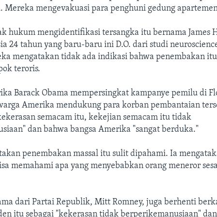
. Mereka mengevakuasi para penghuni gedung apartemen 
ak hukum mengidentifikasi tersangka itu bernama James 
a 24 tahun yang baru-baru ini D.O. dari studi neuroscience
eka mengatakan tidak ada indikasi bahwa penembakan itu 
ok teroris.
ika Barack Obama mempersingkat kampanye pemilu di Flo
arga Amerika mendukung para korban pembantaian terse
ekerasan semacam itu, kekejian semacam itu tidak
siaan" dan bahwa bangsa Amerika "sangat berduka."
kan penembakan massal itu sulit dipahami. Ia mengataka
bisa memahami apa yang menyebabkan orang meneror ses
ma dari Partai Republik, Mitt Romney, juga berhenti ber
den itu sebagai "kekerasan tidak berperikemanusiaan" d