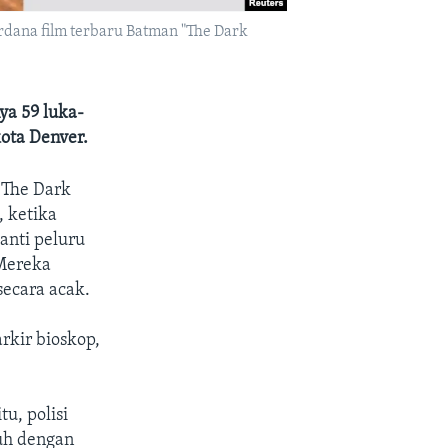
rdana film terbaru Batman "The Dark
ya 59 luka-
ota Denver.
"The Dark
, ketika
anti peluru
 Mereka
ecara acak.
rkir bioskop,
u, polisi
uh dengan