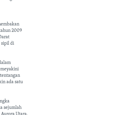
enembakan
 tahun 2009
Darat
ipil di
.
 dalam
 meyakini
rtentangan
in ada satu
angka
a sejumlah
 Aurora Utara,