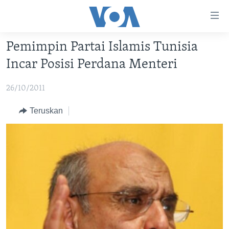
Tautan-
tautan
Akses
Pemimpin Partai Islamis Tunisia
BERANDA
Lanjut
Incar Posisi Perdana Menteri
ke
DUNIA
Konten
26/10/2011
VIDEO
Utama
Lanjut
POLYGRAPH
Teruskan
ke
DAFTAR PROGRAM
Navigasi
Utama
Learning English
Lanjut
ke
IKUTI KAMI
Pencarian