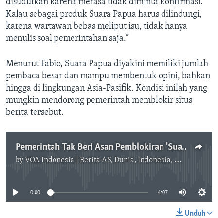
disudutkan karena merasa tidak diminta konfirmasi.
Kalau sebagai produk Suara Papua harus dilindungi,
karena wartawan bebas meliput isu, tidak hanya
menulis soal pemerintahan saja.”
Menurut Fabio, Suara Papua diyakini memiliki jumlah
pembaca besar dan mampu membentuk opini, bahkan
hingga di lingkungan Asia-Pasifik. Kondisi inilah yang
mungkin mendorong pemerintah memblokir situs
berita tersebut.
Pemerintah Tak Beri Asan Pemblokiran 'Suara Papua'
by
VOA Indonesia | Berita AS, Dunia, Indonesia, Diaspora Indonesia di AS
No media source currently available
0:00
4:07
Unduh