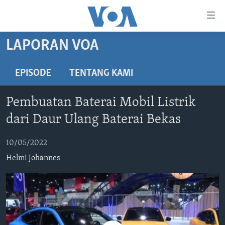
Tautan-
tautan
Akses
LAPORAN VOA
BERANDA
Lanjut
ke
DUNIA
EPISODE
TENTANG KAMI
Konten
VIDEO
Utama
Pembuatan Baterai Mobil Listrik
Lanjut
POLYGRAPH
dari Daur Ulang Baterai Bekas
ke
DAFTAR PROGRAM
Navigasi
10/05/2022
Utama
Learning English
Lanjut
Helmi Johannes
ke
IKUTI KAMI
Pencarian