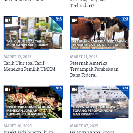
dari Limbah Plastik
ke 2,8%, "Stagflasi"
Terhindari?
MARET 12, 2025
MARET 11, 2025
Tarik Ulur soal Tarif
Peternak Amerika
Menekan Pemilik UMKM
Terdampak Pembekuan
Dana Federal
MARET 10, 2025
MARET 07, 2025
Insektisida hingga Iklim
Galangan Kapal Eropa