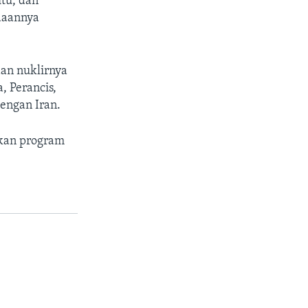
tu, dan
daannya
an nuklirnya
, Perancis,
engan Iran.
skan program