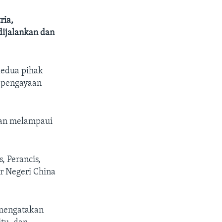
ria,
dijalankan dan
kedua pihak
k pengayaan
aan melampaui
, Perancis,
r Negeri China
 mengatakan