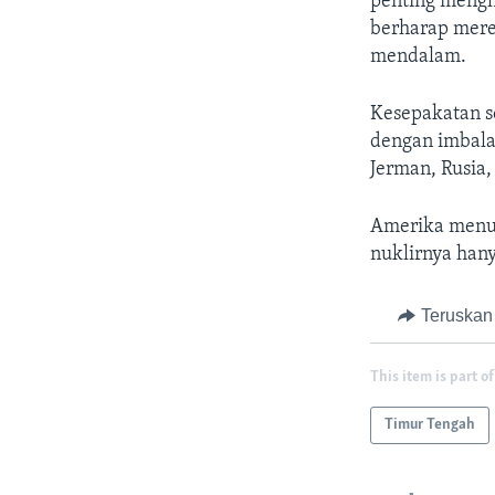
penting mengh
berharap mere
mendalam.
Kesepakatan s
dengan imbalan
Jerman, Rusia
Amerika menud
nuklirnya hany
Teruskan
This item is part of
Timur Tengah