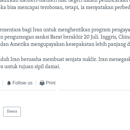
adirkan menteri-menteri luar negeri dalam pembicaraan i
ka bisa mencapai terobosan, tetapi, ia menyatakan perbe
ementara bagi Iran untuk menghentikan program pengaya
 pengurangan sanksi Barat berakhir 20 Juli. Inggris, China
, dan Amerika mengupayakan kesepakatan lebih panjang d
uh Iran berusaha membuat senjata nuklir. Iran menega
a untuk tujuan sipil damai.
Follow us
Print
Dunia