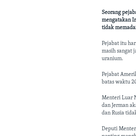
Seorang pejaba
mengatakan Ira
tidak memadai
Pejabat itu h
masih sangat 
uranium.
Pejabat Ameri
batas waktu 20
Menteri Luar N
dan Jerman ak
dan Rusia tida
Deputi Menter