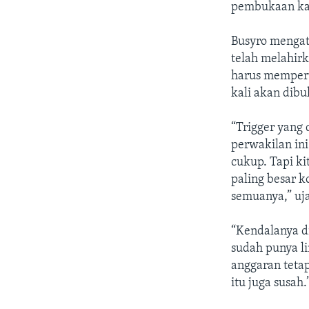
pembukaan kan
Busyro mengat
telah melahirk
harus mempert
kali akan dibu
“Trigger yang
perwakilan ini
cukup. Tapi ki
paling besar k
semuanya,” uja
“Kendalanya di
sudah punya li
anggaran tetap
itu juga susah.