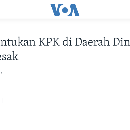
tukan KPK di Daerah Dini
sak
o