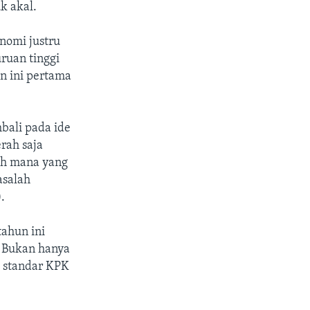
k akal.
nomi justru
ruan tinggi
n ini pertama
bali pada ide
erah saja
rah mana yang
asalah
.
tahun ini
. Bukan hanya
i standar KPK