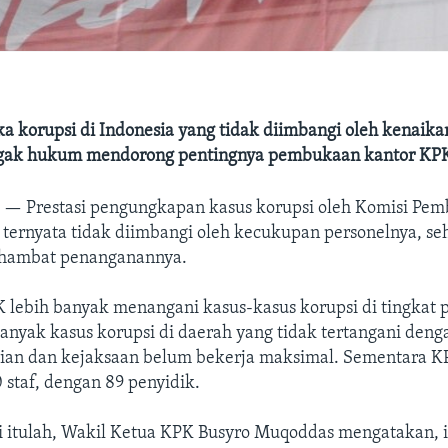
a korupsi di Indonesia yang tidak diimbangi oleh kenaika
gak hukum mendorong pentingnya pembukaan kantor KPK
A —
Prestasi pengungkapan kasus korupsi oleh Komisi Pe
 ternyata tidak diimbangi oleh kecukupan personelnya, s
rhambat penanganannya.
 lebih banyak menangani kasus-kasus korupsi di tingkat 
anyak kasus korupsi di daerah yang tidak tertangani deng
sian dan kejaksaan belum bekerja maksimal. Sementara 
 staf, dengan 89 penyidik.
i itulah, Wakil Ketua KPK Busyro Muqoddas mengatakan, 