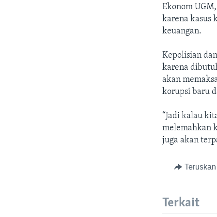
Ekonom UGM, R
karena kasus k
keuangan.
Kepolisian da
karena dibutu
akan memaksa 
korupsi baru 
“Jadi kalau ki
melemahkan ke
juga akan ter
Teruskan
Terkait