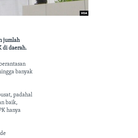
n jumlah
 di daerah.
mberantasan
ehingga banyak
pusat, padahal
an baik,
KPK hanya
ide