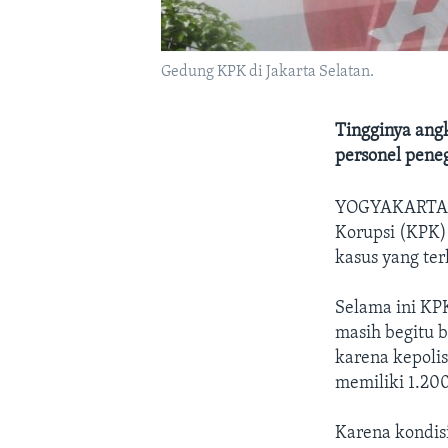
Gedung KPK di Jakarta Selatan.
Tingginya angk
personel pene
YOGYAKART
Korupsi (KPK)
kasus yang te
Selama ini KPK
masih begitu b
karena kepoli
memiliki 1.200
Karena kondis