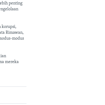
ebih penting
engelolaan
 korupsi,
ata Rimawan,
, modus-modus
dian
ena mereka