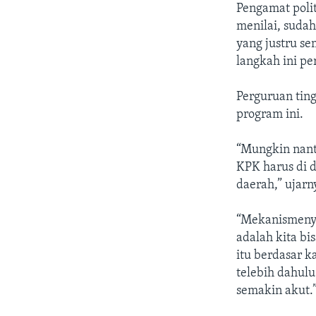
Pengamat polit
menilai, suda
yang justru s
langkah ini pe
Perguruan tin
program ini.
“Mungkin nanti
KPK harus di d
daerah,” ujarn
“Mekanismenya
adalah kita b
itu berdasar k
telebih dahul
semakin akut.