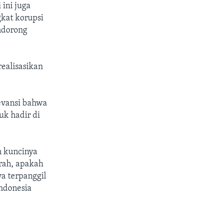
 ini juga
kat korupsi
ndorong
ealisasikan
levansi bahwa
uk hadir di
n kuncinya
rah, apakah
ya terpanggil
Indonesia