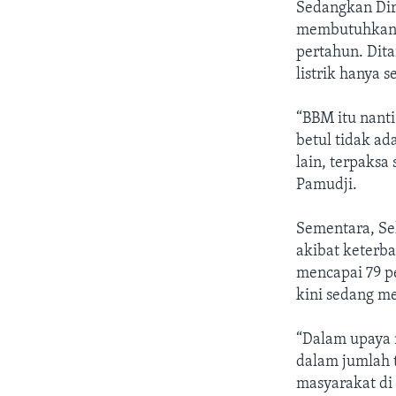
Sedangkan Dir
membutuhkan B
pertahun. Dit
listrik hanya s
“BBM itu nanti
betul tidak ada
lain, terpaksa
Pamudji.
Sementara, Se
akibat keterba
mencapai 79 pe
kini sedang m
“Dalam upaya m
dalam jumlah 
masyarakat di 