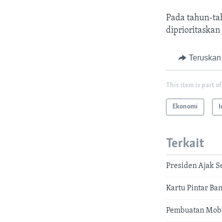
Pada tahun-ta
diprioritaska
Teruskan
This item is part of
Ekonomi
I
Terkait
Presiden Ajak S
Kartu Pintar Ba
Pembuatan Mobi