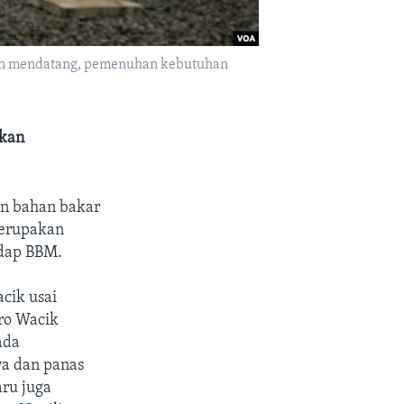
tahun mendatang, pemenuhan kebutuhan
kan
n bahan bakar
merupakan
adap BBM.
cik usai
ero Wacik
ada
ya dan panas
ru juga