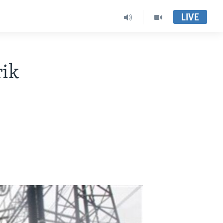
LIVE
rik