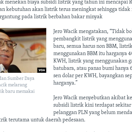
k menekan biaya subsidi listrik yang tahun ini mencapai Rp
an kebutuhan akan listrik terus meningkat sehingga tida
ergantung pada listrik berbahan bakar minyak
Jero Wacik mengatakan, “Tidak bol
pembangkit listrik yang menggun
baru, semua harus non BBM, listri
menggunakan BBM itu harganya 40
KWH, listrik yang menggunakan ga
batubara, atau panas bumi hanya 6 
sen dolar per KWH, bayangkan se
 dan Sumber Daya
harganya.”
acik melarang
rik baru memakai
Jero Wacik menyebutkan akibat ke
subsidi listrik kini terdapat sekitar
pelanggan PLN yang belum mend
trik terutama untuk daerah pedesaan.