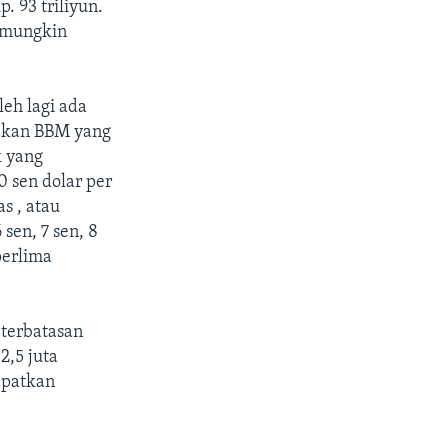
. 93 triliyun.
k mungkin
eh lagi ada
akan BBM yang
k yang
 sen dolar per
s , atau
sen, 7 sen, 8
perlima
terbatasan
 2,5 juta
apatkan