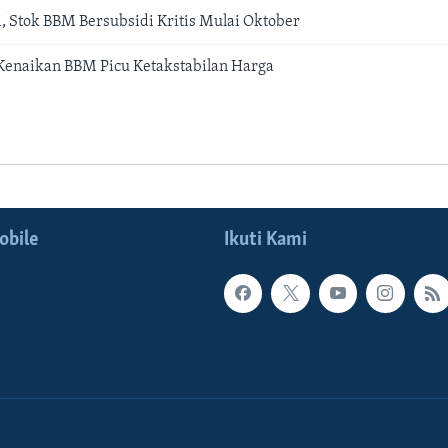
i, Stok BBM Bersubsidi Kritis Mulai Oktober
Kenaikan BBM Picu Ketakstabilan Harga
obile
Ikuti Kami