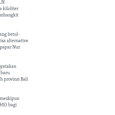
PLN
kiloliter
embangkit
ang betul-
isa alternative
 papar Nur
nyatakan
i baru
 provinsi Bali
i meskipun
HS) bagi