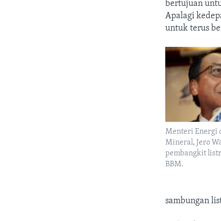
bertujuan untu
Apalagi kedep
untuk terus b
Menteri Energi
Mineral, Jero W
pembangkit list
BBM.
sambungan lis