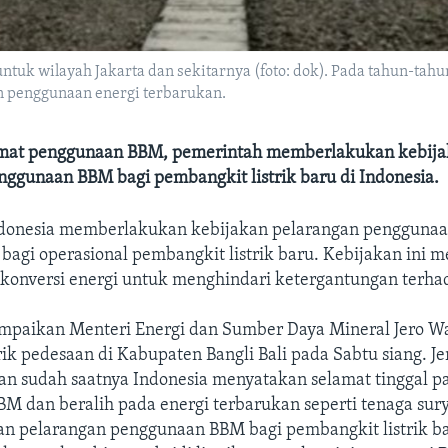
 untuk wilayah Jakarta dan sekitarnya (foto: dok). Pada tahun-
an penggunaan energi terbarukan.
at penggunaan BBM, pemerintah memberlakukan kebija
nggunaan BBM bagi pembangkit listrik baru di Indonesia.
donesia memberlakukan kebijakan pelarangan penggunaa
bagi operasional pembangkit listrik baru. Kebijakan ini 
 konversi energi untuk menghindari ketergantungan terh
mpaikan Menteri Energi dan Sumber Daya Mineral Jero Wa
rik pedesaan di Kabupaten Bangli Bali pada Sabtu siang. J
 sudah saatnya Indonesia menyatakan selamat tinggal p
M dan beralih pada energi terbarukan seperti tenaga sur
an pelarangan penggunaan BBM bagi pembangkit listrik ba