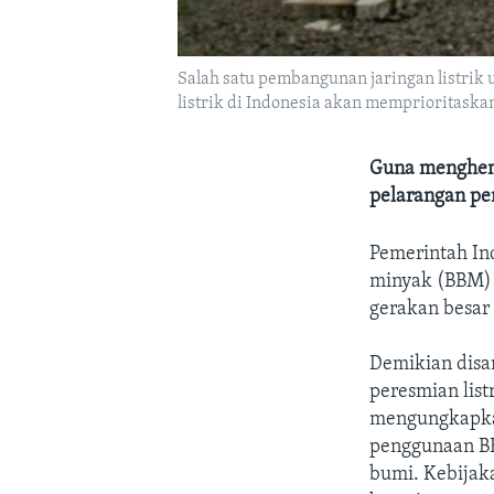
Salah satu pembangunan jaringan listrik
listrik di Indonesia akan memprioritask
Guna menghem
pelarangan pe
Pemerintah In
minyak (BBM) 
gerakan besar
Demikian disa
peresmian list
mengungkapkan
penggunaan BB
bumi. Kebijak