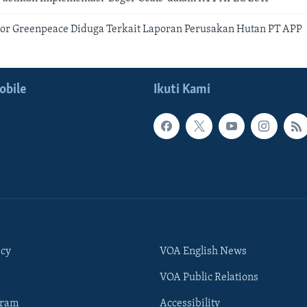
or Greenpeace Diduga Terkait Laporan Perusakan Hutan PT APP
obile
Ikuti Kami
icy
VOA English News
VOA Public Relations
gram
Accessibility