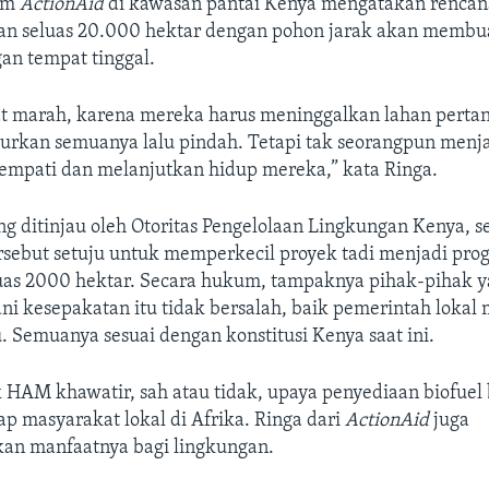
tim
ActionAid
di kawasan pantai Kenya mengatakan rencan
n seluas 20.000 hektar dengan pohon jarak akan membu
an tempat tinggal.
t marah, karena mereka harus meninggalkan lahan perta
rkan semuanya lalu pindah. Tetapi tak seorangpun menja
tempati dan melanjutkan hidup mereka,” kata Ringa.
ng ditinjau oleh Otoritas Pengelolaan Lingkungan Kenya, 
rsebut setuju untuk memperkecil proyek tadi menjadi pro
uas 2000 hektar. Secara hukum, tampaknya pihak-pihak 
i kesepakatan itu tidak bersalah, baik pemerintah lokal
. Semuanya sesuai dengan konstitusi Kenya saat ini.
 HAM khawatir, sah atau tidak, upaya penyediaan biofue
ap masyarakat lokal di Afrika. Ringa dari
ActionAid
juga
n manfaatnya bagi lingkungan.