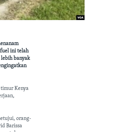
 menanam
uel ini telah
, lebih banyak
mengingatkan
 timur Kenya
rjaan,
etujui, orang-
d Barissa