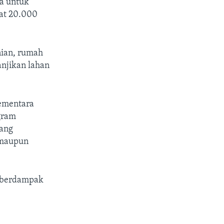
a untuk
at 20.000
nian, rumah
njikan lahan
sementara
gram
yang
 maupun
l berdampak