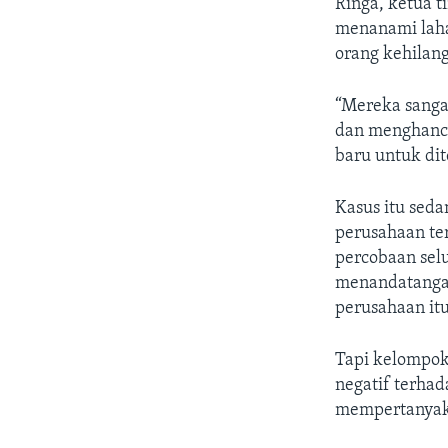
Ringa, ketua 
menanami laha
orang kehilang
“Mereka sanga
dan menghancu
baru untuk di
Kasus itu seda
perusahaan te
percobaan sel
menandatangan
perusahaan itu
Tapi kelompok
negatif terhad
mempertanyaka