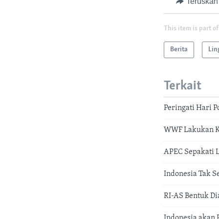
Teruskan
This item is part of
Berita
Lin
Terkait
Peringati Hari 
WWF Lakukan Ka
APEC Sepakati 
Indonesia Tak S
RI-AS Bentuk Di
Indonesia akan 