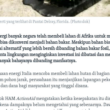
i yang terlihat di Pantai Delray, Florida. (Photo:dok)
ergi banyak negara telah membeli lahan di Afrika untuk
isa dikonversi menjadi bahan bakar. Meskipun bahan biof
ai alternatif yang lebih bersih dibanding bahan bakar fosil
nta lingkungan menginginkan investasi ini dibatasi dan 
 banyak bahayanya dibanding manfaatnya.
haan energi Italia mencoba membeli lahan hutan di bagian
 pohon jarak, perusahaan itu menjanjikan lapangan peke
an dana bagi masyarakat yang tinggal disana.
mpok HAM
ActionAid
mengatakan ketika kesepakatan itu dis
rkena dampaknya belum mengetahui yang sebenarnya. Davi