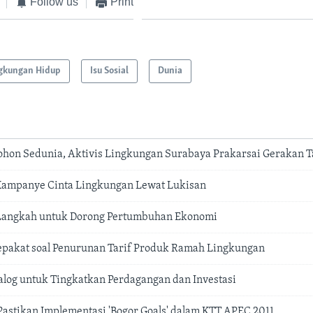
Follow us
Print
gkungan Hidup
Isu Sosial
Dunia
Pohon Sedunia, Aktivis Lingkungan Surabaya Prakarsai Gerakan 
mpanye Cinta Lingkungan Lewat Lukisan
Langkah untuk Dorong Pertumbuhan Ekonomi
epakat soal Penurunan Tarif Produk Ramah Lingkungan
alog untuk Tingkatkan Perdagangan dan Investasi
Pastikan Implementasi 'Bogor Goals' dalam KTT APEC 2011