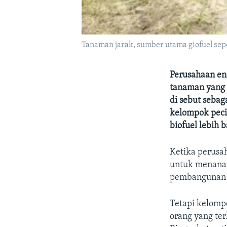
Tanaman jarak, sumber utama giofuel sepert
Perusahaan en
tanaman yang b
di sebut sebag
kelompok peci
biofuel lebih
Ketika perusa
untuk menanam
pembangunan d
Tetapi kelo
orang yang te