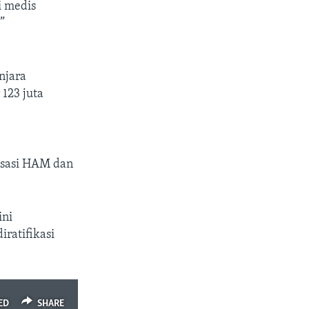
i medis
”
njara
 123 juta
nisasi HAM dan
ini
iratifikasi
ED
SHARE