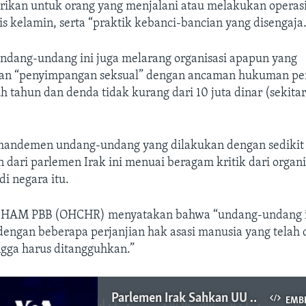
erikan untuk orang yang menjalani atau melakukan operas
s kelamin, serta “praktik kebanci-bancian yang disengaja.
ang-undang ini juga melarang organisasi apapun yang
n “penyimpangan seksual” dengan ancaman hukuman pe
uh tahun dan denda tidak kurang dari 10 juta dinar (sekitar
mandemen undang-undang yang dilakukan dengan sedikit
 dari parlemen Irak ini menuai beragam kritik dari orga
di negara itu.
n HAM PBB (OHCHR) menyatakan bahwa “undang-undang 
engan beberapa perjanjian hak asasi manusia yang telah d
ngga harus ditangguhkan.”
Parlemen Irak Sahkan UU Anti-LGBTQ+, Ancam Hukuman Penjara Hingga 15 Tahun
EMB