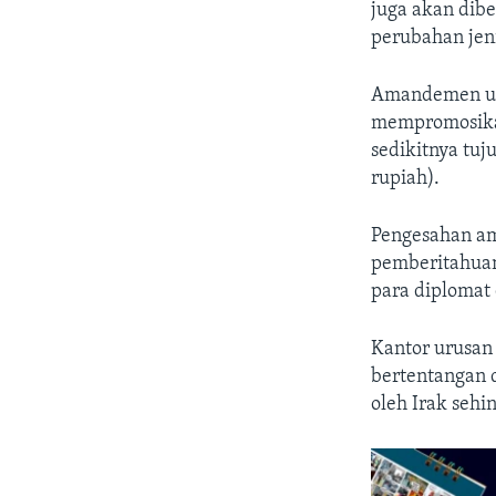
juga akan dib
perubahan jeni
Amandemen und
mempromosika
sedikitnya tuj
rupiah).
Pengesahan a
pemberitahuan
para diplomat 
Kantor urusa
bertentangan d
oleh Irak sehi