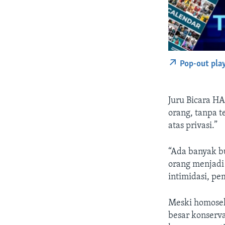
Pop-out pla
Juru Bicara H
orang, tanpa 
atas privasi.”
“Ada banyak b
orang menjadi 
intimidasi, pe
Meski homosek
besar konserv