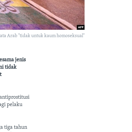
-kata Arab "tidak untuk kaum homoseksual"
esama jenis
i tidak
t
tiprostitusi
gi pelaku
a tiga tahun