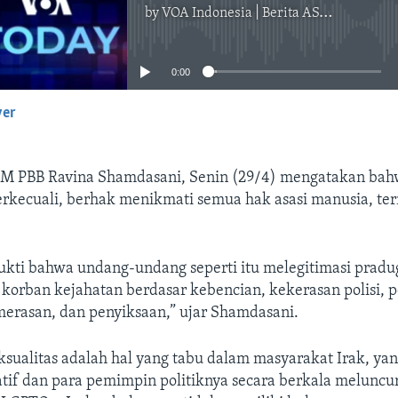
by
VOA Indonesia | Berita AS, Dunia, Indonesia, Diaspora Indonesia di AS
No media source currently available
0:00
yer
EMBED
AM PBB Ravina Shamdasani, Senin (29/4) mengatakan bahw
terkecuali, berhak menikmati semua hak asasi manusia, t
ukti bahwa undang-undang seperti itu melegitimasi prad
korban kejahatan berdasar kebencian, kekerasan polisi, 
merasan, dan penyiksaan,” ujar Shamdasani.
sualitas adalah hal yang tabu dalam masyarakat Irak, yan
atif dan para pemimpin politiknya secara berkala meluncu