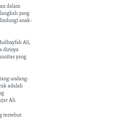
kan dalam
“langkah yang
lindungi anak-
udhayfah Ali,
a dirinya
unitas yang
ntang undang-
rak adalah
ng
jar Ali.
 tersebut