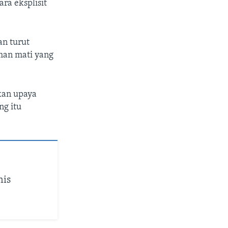
ra eksplisit
n turut
man mati yang
kan upaya
ng itu
nis