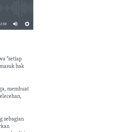
2:59
SHARE
a “setiap
ermasuk hak
uga, membuat
pelecehan,
g sebagian
rkan