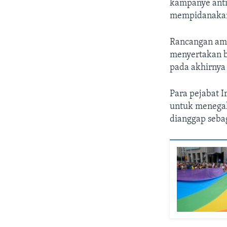
kampanye anti
mempidanakan 
Rancangan ama
menyertakan b
pada akhirnya 
Para pejabat 
untuk menegak
dianggap seba