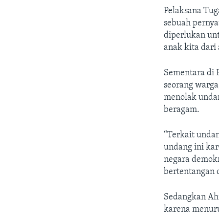
Pelaksana Tug
sebuah pernya
diperlukan unt
anak kita dari
Sementara di 
seorang warga
menolak undan
beragam.
“Terkait unda
undang ini ka
negara demokr
bertentangan d
Sedangkan Ah
karena menurut