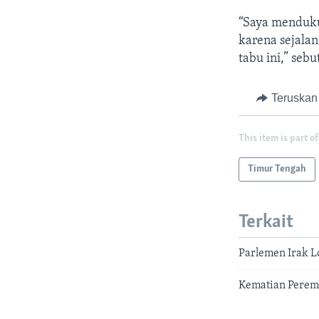
“Saya menduku
karena sejala
tabu ini,” seb
Teruskan
This item is part of
Timur Tengah
Terkait
Parlemen Irak 
Kematian Perem