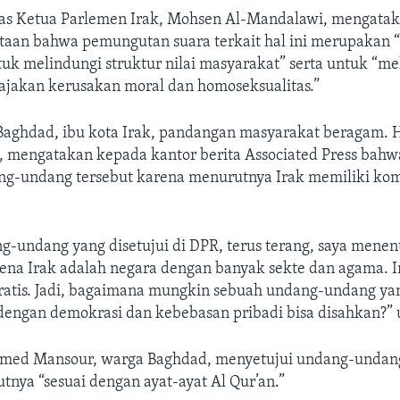
as Ketua Parlemen Irak, Mohsen Al-Mandalawi, mengata
taan bahwa pemungutan suara terkait hal ini merupakan 
uk melindungi struktur nilai masyarakat” serta untuk “me
 ajakan kerusakan moral dan homoseksualitas.”
Baghdad, ibu kota Irak, pandangan masyarakat beragam. H
, mengatakan kepada kantor berita Associated Press bahw
g-undang tersebut karena menurutnya Irak memiliki kom
ng-undang yang disetujui di DPR, terus terang, saya mene
rena Irak adalah negara dengan banyak sekte dan agama. I
atis. Jadi, bagaimana mungkin sebuah undang-undang ya
engan demokrasi dan kebebasan pribadi bisa disahkan?” u
med Mansour, warga Baghdad, menyetujui undang-undang
nya “sesuai dengan ayat-ayat Al Qur’an.”