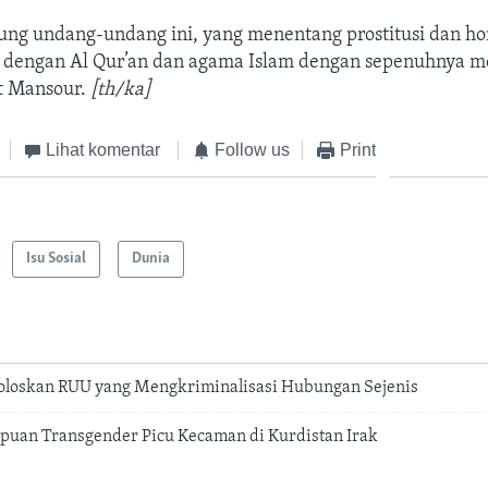
ng undang-undang ini, yang menentang prostitusi dan ho
n dengan Al Qur’an dan agama Islam dengan sepenuhnya m
ut Mansour.
[th/ka]
Lihat komentar
Follow us
Print
Isu Sosial
Dunia
Loloskan RUU yang Mengkriminalisasi Hubungan Sejenis
puan Transgender Picu Kecaman di Kurdistan Irak