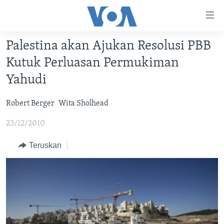
Tautan-
tautan
Akses
Palestina akan Ajukan Resolusi PBB
BERANDA
Lanjut
Kutuk Perluasan Permukiman
ke
DUNIA
Yahudi
Konten
VIDEO
Utama
Robert Berger
Wita Sholhead
Lanjut
POLYGRAPH
ke
23/12/2010
DAFTAR PROGRAM
Navigasi
Utama
Teruskan
Learning English
Lanjut
ke
IKUTI KAMI
Pencarian