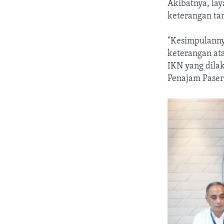
Akibatnya, la
keterangan ta
"Kesimpulanny
keterangan ata
IKN yang dila
Penajam Paser 