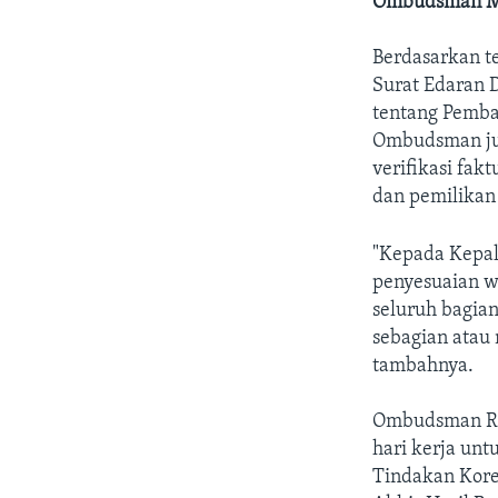
Ombudsman Mi
Berdasarkan 
Surat Edaran 
tentang Pemba
Ombudsman jug
verifikasi fa
dan pemilikan
"Kepada Kepal
penyesuaian wi
seluruh bagian
sebagian atau
tambahnya.
Ombudsman RI
hari kerja un
Tindakan Kore