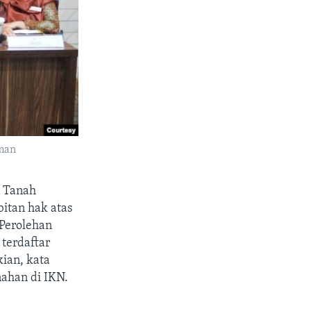
sman
n Tanah
tan hak atas
Perolehan
terdaftar
ian, kata
nahan di IKN.