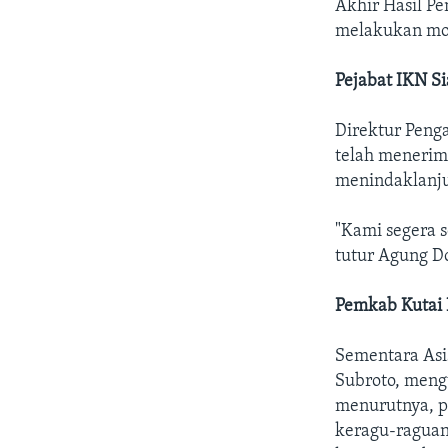
Akhir Hasil 
melakukan mo
Pejabat IKN 
Direktur Peng
telah menerim
menindaklanju
"Kami segera s
tutur Agung Do
Pemkab Kutai 
Sementara Asi
Subroto, meng
menurutnya, p
keragu-raguan