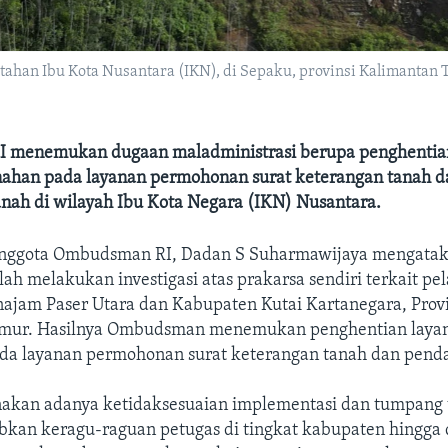
tahan Ibu Kota Nusantara (IKN), di Sepaku, provinsi Kalimantan
 menemukan dugaan maladministrasi berupa penghentia
nahan pada layanan permohonan surat keterangan tanah d
anah di wilayah Ibu Kota Negara (IKN) Nusantara.
nggota Ombudsman RI, Dadan S Suharmawijaya mengatak
ah melakukan investigasi atas prakarsa sendiri terkait pe
ajam Paser Utara dan Kabupaten Kutai Kartanegara, Provi
imur. Hasilnya Ombudsman menemukan penghentian laya
da layanan permohonan surat keterangan tanah dan penda
enakan adanya ketidaksesuaian implementasi dan tumpang t
kan keragu-raguan petugas di tingkat kabupaten hingga 