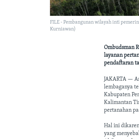
FILE - Pembangunan wilayah inti pemerin
Kurniawan)
Ombudsman RI
layanan perta
pendaftaran t
JAKARTA —
A
lembaganya tel
Kabupaten Pen
Kalimantan T
pertanahan pa
Hal ini dikar
yang menyebab