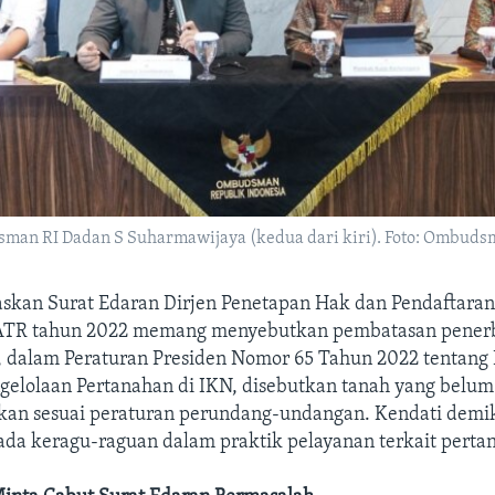
man RI Dadan S Suharmawijaya (kedua dari kiri). Foto: Ombud
skan Surat Edaran Dirjen Penetapan Hak dan Pendaftara
ATR tahun 2022 memang menyebutkan pembatasan penerbi
 dalam Peraturan Presiden Nomor 65 Tahun 2022 tentang 
gelolaan Pertanahan di IKN, disebutkan tanah yang belum 
rkan sesuai peraturan perundang-undangan. Kendati demik
ada keragu-raguan dalam praktik pelayanan terkait perta