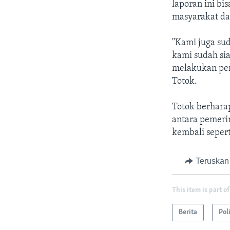
laporan ini bi
masyarakat da
"Kami juga sud
kami sudah si
melakukan perb
Totok.
Totok berhara
antara pemeri
kembali sepert
Teruskan
This item is part of
Berita
Pol