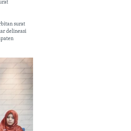
urat
bitan surat
ar delineasi
upaten