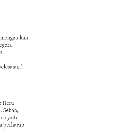
t mengatakan,
egera
n.
elesaian,"
k Heru
. Sebab,
ma yaitu
a berharap