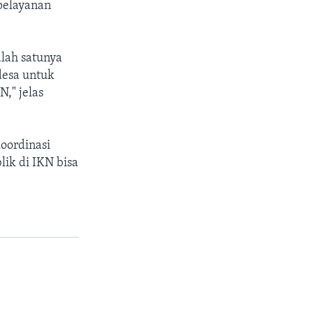
 pelayanan
alah satunya
desa untuk
," jelas
oordinasi
ik di IKN bisa