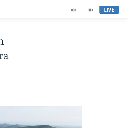
LIVE
n
ra