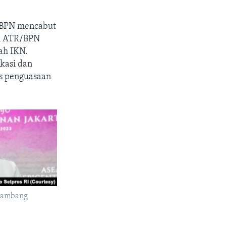
/BPN mencabut
an ATR/BPN
ah IKN.
kasi dan
as penguasaan
 Bambang