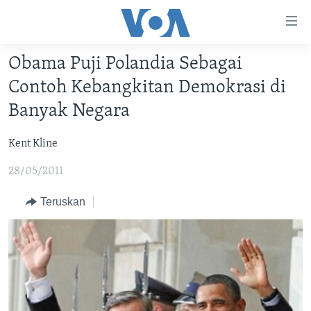
Tautan-
tautan
Akses
Obama Puji Polandia Sebagai
BERANDA
Lanjut
Contoh Kebangkitan Demokrasi di
ke
DUNIA
Banyak Negara
Konten
VIDEO
Utama
Kent Kline
Lanjut
POLYGRAPH
ke
28/05/2011
DAFTAR PROGRAM
Navigasi
Utama
Teruskan
Learning English
Lanjut
ke
IKUTI KAMI
Pencarian