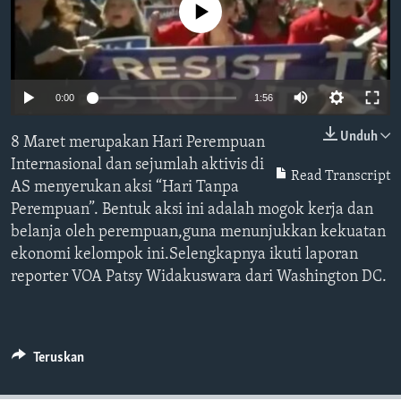
Bahasa-bahasa
No media source currently available
0:00
1:56
Unduh
8 Maret merupakan Hari Perempuan
Internasional dan sejumlah aktivis di
Read Transcript
AS menyerukan aksi “Hari Tanpa
Perempuan”. Bentuk aksi ini adalah mogok kerja dan
belanja oleh perempuan,guna menunjukkan kekuatan
ekonomi kelompok ini.Selengkapnya ikuti laporan
reporter VOA Patsy Widakuswara dari Washington DC.
Teruskan