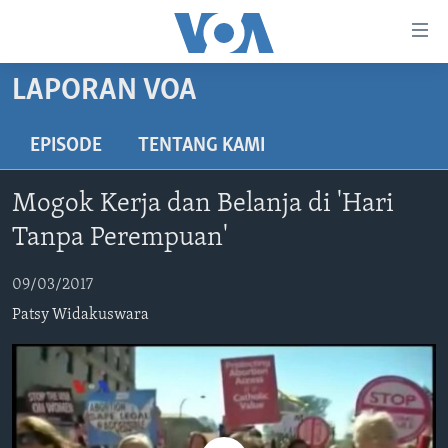
Tautan-
tautan
Akses
LAPORAN VOA
BERANDA
Lanjut
ke
DUNIA
EPISODE
TENTANG KAMI
Konten
VIDEO
Utama
Mogok Kerja dan Belanja di 'Hari
Lanjut
POLYGRAPH
Tanpa Perempuan'
ke
DAFTAR PROGRAM
Navigasi
09/03/2017
Utama
Learning English
Lanjut
Patsy Widakuswara
ke
IKUTI KAMI
Pencarian