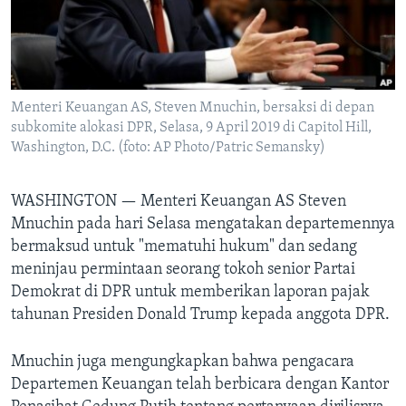
Bahasa-bahasa
Menteri Keuangan AS, Steven Mnuchin, bersaksi di depan
subkomite alokasi DPR, Selasa, 9 April 2019 di Capitol Hill,
Washington, D.C. (foto: AP Photo/Patric Semansky)
WASHINGTON —
Menteri Keuangan AS Steven
Mnuchin pada hari Selasa mengatakan departemennya
bermaksud untuk "mematuhi hukum" dan sedang
meninjau permintaan seorang tokoh senior Partai
Demokrat di DPR untuk memberikan laporan pajak
tahunan Presiden Donald Trump kepada anggota DPR.
Mnuchin juga mengungkapkan bahwa pengacara
Departemen Keuangan telah berbicara dengan Kantor