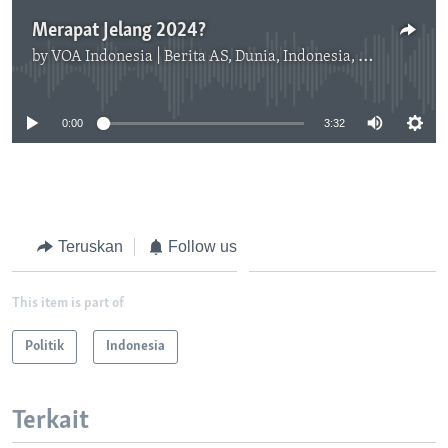
Merapat Jelang 2024?
by
VOA Indonesia | Berita AS, Dunia, Indonesia, Diaspora Indonesia di AS
No media source currently available
0:00
3:32
Teruskan
Follow us
This item is part of
Politik
Indonesia
Terkait