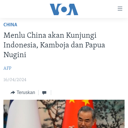
Tautan-
tautan
Akses
CHINA
BERANDA
Lanjut
Menlu China akan Kunjungi
ke
DUNIA
Indonesia, Kamboja dan Papua
Konten
VIDEO
Utama
Nugini
Lanjut
POLYGRAPH
ke
AFP
DAFTAR PROGRAM
Navigasi
16/04/2024
Utama
Learning English
Lanjut
Teruskan
ke
IKUTI KAMI
Pencarian