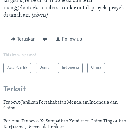
langsung terbesar di Indonesia dan telah
menggelontorkan miliaran dolar untuk proyek-proyek
di tanah air.
[ab/ns]
Teruskan
Follow us
This item is part of
Asia Pasifik
Dunia
Indonesia
China
Terkait
Prabowo Janjikan Persahabatan Mendalam Indonesia dan
China
Bertemu Prabowo, Xi Sampaikan Komitmen China Tingkatkan
Kerjasama, Termasuk Hankam