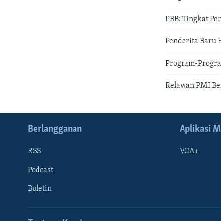
PBB: Tingkat Pe
Penderita Baru 
Program-Progra
Relawan PMI Ber
Berlangganan
Aplikasi M
RSS
VOA+
Podcast
Buletin