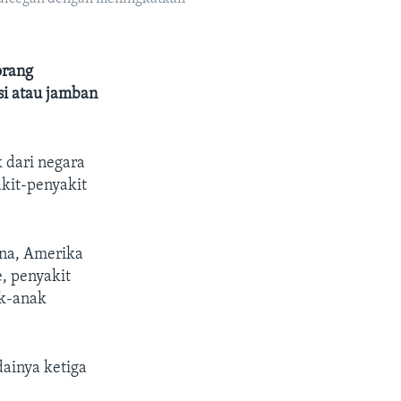
orang
si atau jamban
 dari negara
kit-penyakit
ina, Amerika
, penyakit
ak-anak
ainya ketiga