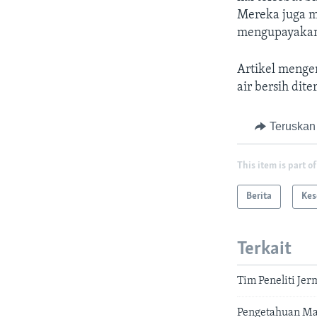
Mereka juga m
mengupayakan 
Artikel menge
air bersih dite
Teruskan
This item is part of
Berita
Kes
Terkait
Tim Peneliti Je
Pengetahuan Ma