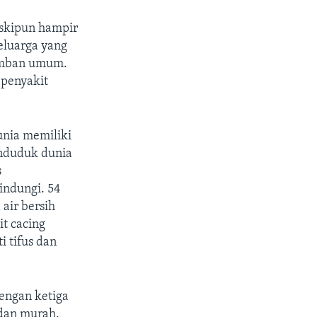
eskipun hampir
eluarga yang
amban umum.
 penyakit
.
nia memiliki
enduduk dunia
s
indungi. 54
air bersih
it cacing
i tifus dan
engan ketiga
 dan murah.