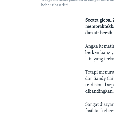
kebersihan diri.
Secara global 
mempraktekkan
dan air bersih.
Angka kematia
berkembang ya
lain yang terk
Tetapi menurut
dan Sandy Cair
tradisional s
dibandingkan 
Sangat disaya
fasilitas keber