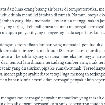
satu dari lima orang buang air besar di tempat terbuka, m
duduk dunia memiliki jamban di rumah. Namun, banyak k
jamban yang tidak memadai, kotor atau menggunakan j
n yang terjaga kebersihannya mampu mencegah berbagai
an maupun penyakit yang menyerang mata seperti trakoma
dengan ketersediaan jamban yang memadai, penduduk du
ik terhadap air bersih, meskipun 13 persen dari seluruh p
luran air bersih langsung di rumah mereka, sehingga haru
dari tempat lain dimana terkadang sumber airnya tak terl
at air yang disalurkan pipa ke rumah-rumah. Tersedianya 
sa mencegah penyakit diare tetapi juga mencegah terjangk
nan bahan kimia arsenik dan berbagai penyakit lain sepert
i mengatakan berbagai penyakit mematikan yang terkait d
bisa dicegah dengan berbagai cara yang sebenarnya mudah