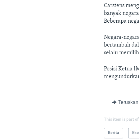
Carstens men
banyak negara
Beberapa nega
Negara-negara
bertambah dala
selalu memili
Posisi Ketua 
mengundurkan d
Teruskan
This item is part of
Berita
Eko