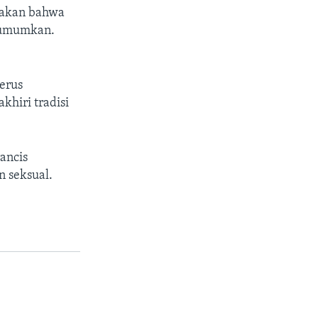
kakan bahwa
iumumkan.
erus
khiri tradisi
ancis
n seksual.