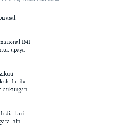
on asal
nasional IMF
ntuk upaya
gikuti
ok. Ia tiba
an dukungan
India hari
ara lain,