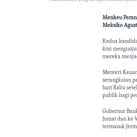
Menkeu Peranci
Meksiko Agusti
Kedua kandida
kini mengunju
mereka menjad
Menteri Keuang
serangkaian p
hari Rabu set
publik bagi p
Gubernur Bank
Jumat dan ke 
termasuk Jerm