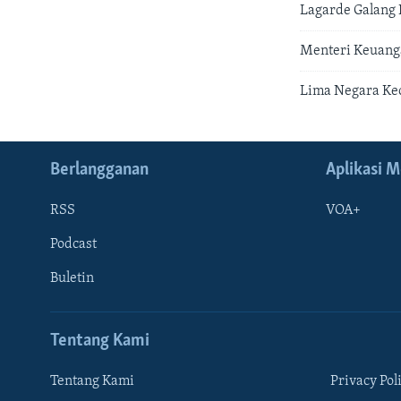
Lagarde Galang
Menteri Keuang
Lima Negara Ke
Berlangganan
Aplikasi M
RSS
VOA+
Podcast
Buletin
Tentang Kami
Tentang Kami
Privacy Pol