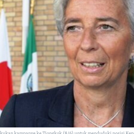
akukan kampanye ke Tiongkok (8/6) untuk menduduki posisi Kepa