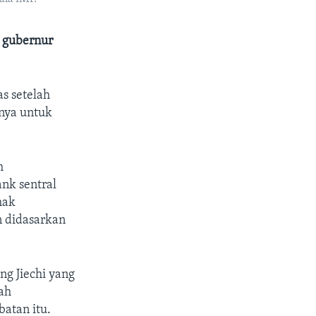
 gubernur
s setelah
nya untuk
h
nk sentral
hak
n didasarkan
g Jiechi yang
ah
atan itu.