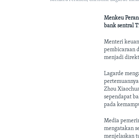
Menkeu Peranc
bank sentral 
Menteri keuan
pembicaraan d
menjadi direkt
Lagarde menga
pertemuannya 
Zhou Xiaochua
sependapat ba
pada kemamp
Media pemerin
mengatakan se
menjelaskan t