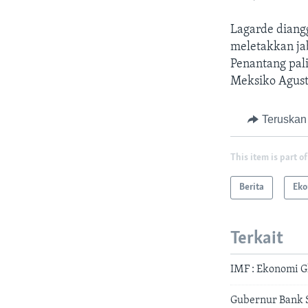
Lagarde diang
meletakkan ja
Penantang pali
Meksiko Agust
Teruskan
This item is part of
Berita
Eko
Terkait
IMF : Ekonomi G
Gubernur Bank 