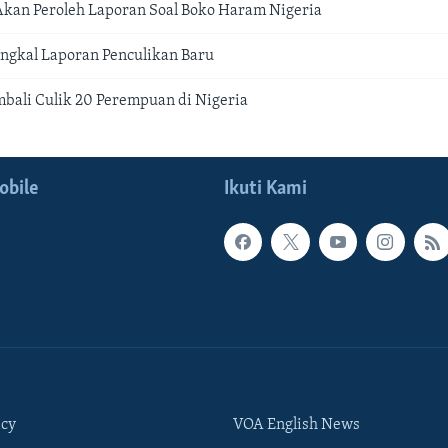
kan Peroleh Laporan Soal Boko Haram Nigeria
Sangkal Laporan Penculikan Baru
ali Culik 20 Perempuan di Nigeria
obile
Ikuti Kami
icy
VOA English News