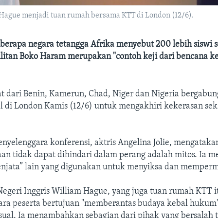
m Hague menjadi tuan rumah bersama KTT di London (12/6).
berapa negara tetangga Afrika menyebut 200 lebih siswi 
militan Boko Haram merupakan "contoh keji dari bencana k
t dari Benin, Kamerun, Chad, Niger dan Nigeria bergabun
al di London Kamis (12/6) untuk mengakhiri kekerasan se
nyelenggara konferensi, aktris Angelina Jolie, mengatak
an tidak dapat dihindari dalam perang adalah mitos. Ia m
njata” lain yang digunakan untuk menyiksa dan memper
egeri Inggris William Hague, yang juga tuan rumah KTT i
ra peserta bertujuan "memberantas budaya kebal hukum
sual. Ia menambahkan sebagian dari pihak yang bersalah 