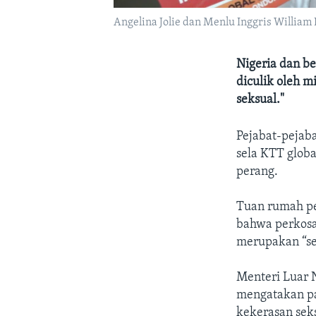
Angelina Jolie dan Menlu Inggris Willia
Nigeria dan be
diculik oleh 
seksual."
Pejabat-pejaba
sela KTT glob
perang.
Tuan rumah pe
bahwa perkosa
merupakan “se
Menteri Luar N
mengatakan pa
kekerasan sek