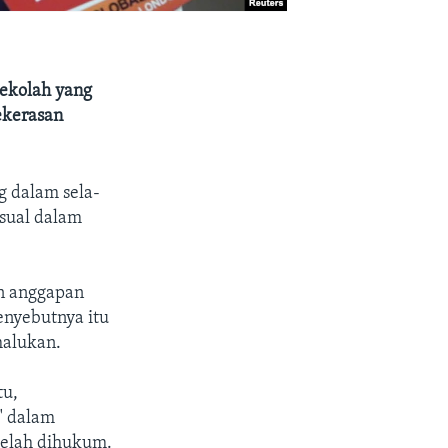
sekolah yang
ekerasan
g dalam sela-
ksual dalam
an anggapan
enyebutnya itu
malukan.
tu,
" dalam
telah dihukum.