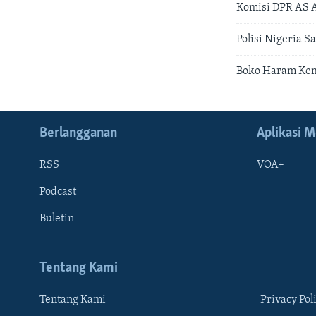
Komisi DPR AS A
Polisi Nigeria 
Boko Haram Kemb
Berlangganan
Aplikasi M
RSS
VOA+
Podcast
Buletin
Tentang Kami
Tentang Kami
Privacy Pol