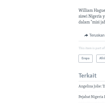
William Hague
siswi Nigeria 
dalam "misi j
Teruskan
This item is part of
Eropa
Afr
Terkait
Angelina Jolie:
Pejabat Nigeria