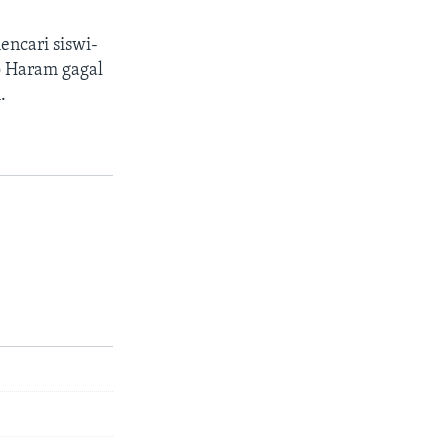
ncari siswi-
o Haram gagal
.