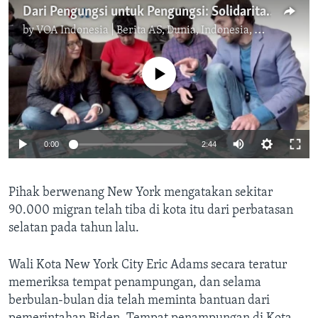
Dari Pengungsi untuk Pengungsi: Solidaritas Imigran AS
by
VOA Indonesia | Berita AS, Dunia, Indonesia, Diaspora Indonesia di AS
No media source currently available
0:00
2:44
Pihak berwenang New York mengatakan sekitar
90.000 migran telah tiba di kota itu dari perbatasan
selatan pada tahun lalu.
Wali Kota New York City Eric Adams secara teratur
memeriksa tempat penampungan, dan selama
berbulan-bulan dia telah meminta bantuan dari