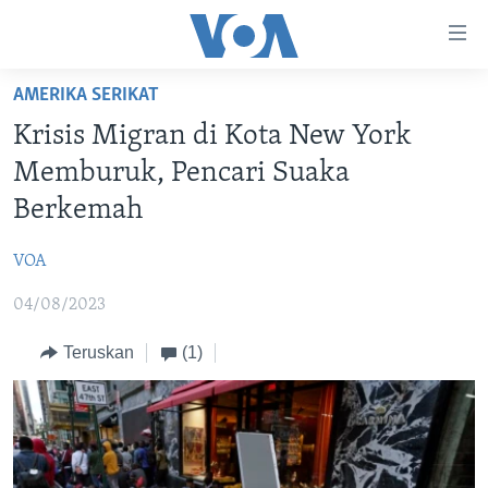
Tautan-
tautan
Akses
AMERIKA SERIKAT
BERANDA
Lanjut
Krisis Migran di Kota New York
ke
DUNIA
Memburuk, Pencari Suaka
Konten
VIDEO
Utama
Berkemah
Lanjut
POLYGRAPH
ke
VOA
DAFTAR PROGRAM
Navigasi
04/08/2023
Utama
Learning English
Lanjut
Teruskan
(1)
ke
IKUTI KAMI
Pencarian