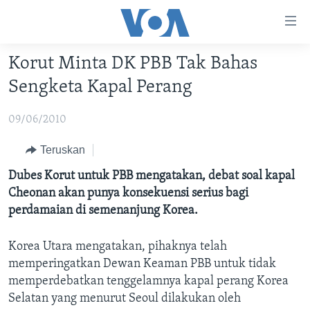
Tautan-
tautan
Akses
Korut Minta DK PBB Tak Bahas
BERANDA
Lanjut
Sengketa Kapal Perang
ke
DUNIA
Konten
09/06/2010
VIDEO
Utama
Lanjut
POLYGRAPH
Teruskan
ke
DAFTAR PROGRAM
Dubes Korut untuk PBB mengatakan, debat soal kapal
Navigasi
Cheonan akan punya konsekuensi serius bagi
Utama
Learning English
perdamaian di semenanjung Korea.
Lanjut
ke
Korea Utara mengatakan, pihaknya telah
IKUTI KAMI
Pencarian
memperingatkan Dewan Keaman PBB untuk tidak
memperdebatkan tenggelamnya kapal perang Korea
Selatan yang menurut Seoul dilakukan oleh