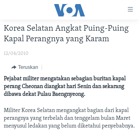
Tautan-
tautan
Akses
Korea Selatan Angkat Puing-Puing
BERANDA
Lanjut
Kapal Perangnya yang Karam
ke
DUNIA
Konten
12/04/2010
VIDEO
Utama
Lanjut
POLYGRAPH
Teruskan
ke
DAFTAR PROGRAM
Pejabat militer mengatakan sebagian buritan kapal
Navigasi
perang Cheonan diangkat hari Senin dan sekarang
Utama
Learning English
dibawa dekat Pulau Baengnyeong.
Lanjut
ke
Militer Korea Selatan mengangkat bagian dari kapal
IKUTI KAMI
Pencarian
perangnya yang terbelah dan tenggelam bulan Maret
menyusul ledakan yang belum diketahui penyebabnya.