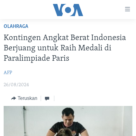
Tautan-
tautan
Akses
OLAHRAGA
BERANDA
Lanjut
Kontingen Angkat Berat Indonesia
ke
DUNIA
Berjuang untuk Raih Medali di
Konten
VIDEO
Utama
Paralimpiade Paris
Lanjut
POLYGRAPH
ke
AFP
DAFTAR PROGRAM
Navigasi
26/08/2024
Utama
Learning English
Lanjut
Teruskan
ke
IKUTI KAMI
Pencarian