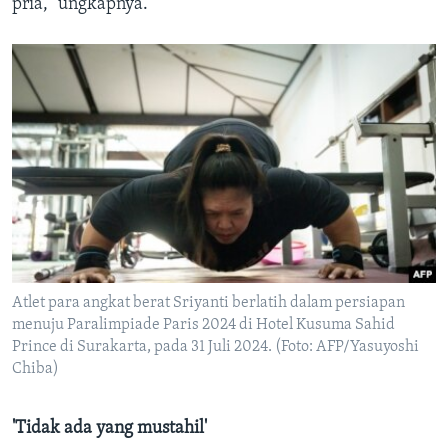
pria," ungkapnya.
Atlet para angkat berat Sriyanti berlatih dalam persiapan
menuju Paralimpiade Paris 2024 di Hotel Kusuma Sahid
Prince di Surakarta, pada 31 Juli 2024. (Foto: AFP/Yasuyoshi
Chiba)
'Tidak ada yang mustahil'