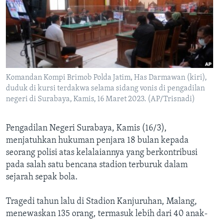
Bahasa-bahasa
Komandan Kompi Brimob Polda Jatim, Has Darmawan (kiri),
duduk di kursi terdakwa selama sidang vonis di pengadilan
negeri di Surabaya, Kamis, 16 Maret 2023. (AP/Trisnadi)
Pengadilan Negeri Surabaya, Kamis (16/3),
menjatuhkan hukuman penjara 18 bulan kepada
seorang polisi atas kelalaiannya yang berkontribusi
pada salah satu bencana stadion terburuk dalam
sejarah sepak bola.
Tragedi tahun lalu di Stadion Kanjuruhan, Malang,
menewaskan 135 orang, termasuk lebih dari 40 anak-