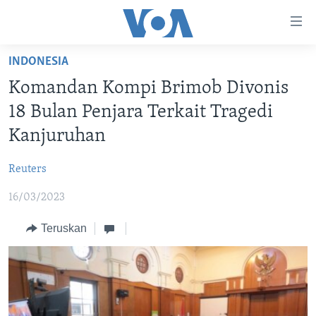
Tautan-
tautan
Akses
INDONESIA
BERANDA
Lanjut
Komandan Kompi Brimob Divonis
ke
DUNIA
18 Bulan Penjara Terkait Tragedi
Konten
VIDEO
Utama
Kanjuruhan
Lanjut
POLYGRAPH
ke
Reuters
DAFTAR PROGRAM
Navigasi
16/03/2023
Utama
Learning English
Lanjut
Teruskan
ke
IKUTI KAMI
Pencarian