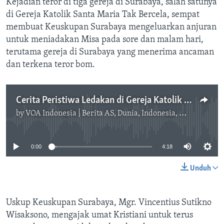
Kejadian teror di tiga gereja di Surabaya, salah satunya
di Gereja Katolik Santa Maria Tak Bercela, sempat
membuat Keuskupan Surabaya mengeluarkan anjuran
untuk meniadakan Misa pada sore dan malam hari,
terutama gereja di Surabaya yang menerima ancaman
dan terkena teror bom.
Cerita Peristiwa Ledakan di Gereja Katolik Ngagel dan Seruan Menolak Terorisme
by
VOA Indonesia | Berita AS, Dunia, Indonesia, Diaspora Indonesia di AS
No media source currently available
0:00
4:18
Unduh
Uskup Keuskupan Surabaya, Mgr. Vincentius Sutikno
Wisaksono, mengajak umat Kristiani untuk terus