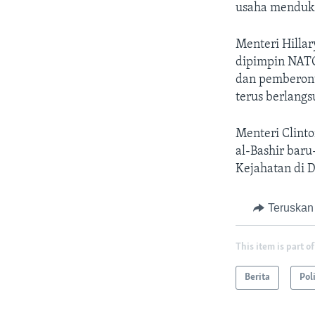
usaha menduku
Menteri Hillar
dipimpin NATO
dan pemberon
terus berlangs
Menteri Clint
al-Bashir baru
Kejahatan di 
Teruskan
This item is part of
Berita
Pol