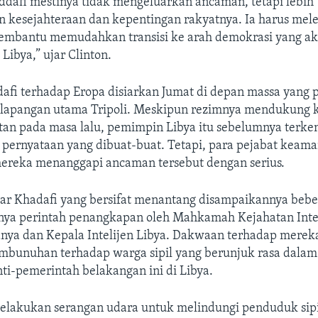
afi mestinya tidak mengeluarkan ancaman, tetapi lebih
kesejahteraan dan kepentingan rakyatnya. Ia harus mel
embantu memudahkan transisi ke arah demokrasi yang 
 Libya,” ujar Clinton.
fi terhadap Eropa disiarkan Jumat di depan massa yang 
 lapangan utama Tripoli. Meskipun rezimnya mendukung
tan pada masa lalu, pemimpin Libya itu sebelumnya terke
pernyataan yang dibuat-buat. Tetapi, para pejabat keama
reka menanggapi ancaman tersebut dengan serius.
 Khadafi yang bersifat menantang disampaikannya bebe
rnya perintah penangkapan oleh Mahkamah Kejahatan Inter
ranya dan Kepala Intelijen Libya. Dakwaan terhadap merek
bunuhan terhadap warga sipil yang berunjuk rasa dalam
ti-pemerintah belakangan ini di Libya.
lakukan serangan udara untuk melindungi penduduk sipi