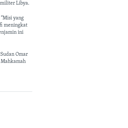
iliter Libya.
 “Misi yang
fi meningkat
njamin ini
n Sudan Omar
leh Mahkamah