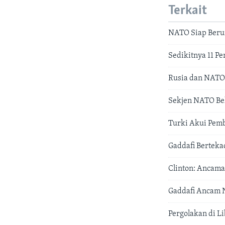
Terkait
NATO Siap Beru
Sedikitnya 11 P
Rusia dan NATO G
Sekjen NATO Bel
Turki Akui Pemb
Gaddafi Bertek
Clinton: Ancama
Gaddafi Ancam 
Pergolakan di L