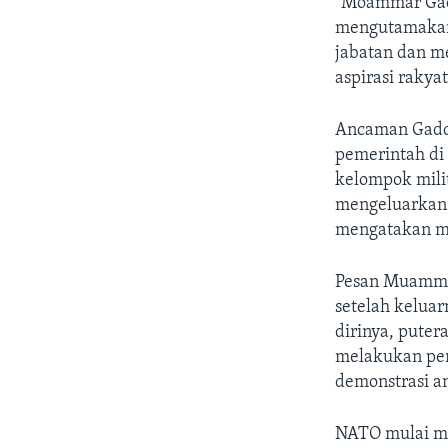
“Moammar Gadd
mengutamakan 
jabatan dan m
aspirasi rakyat
Ancaman Gadda
pemerintah di
kelompok mili
mengeluarkan 
mengatakan me
Pesan Muammar
setelah kelua
dirinya, pute
melakukan pem
demonstrasi an
NATO mulai me