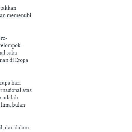
etakkan
akan memenuhi
pro-
 kelompok-
nal suka
nan di Eropa
rapa hari
nasional atas
a adalah
 lima bulan
l, dan dalam