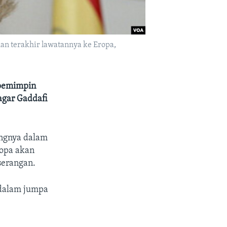
han terakhir lawatannya ke Eropa,
 pemimpin
gar Gaddafi
ngnya dalam
ropa akan
serangan.
 dalam jumpa