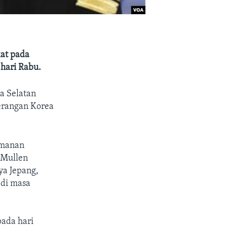
at pada
hari Rabu.
a Selatan
serangan Korea
amanan
 Mullen
ya Jepang,
 di masa
ada hari