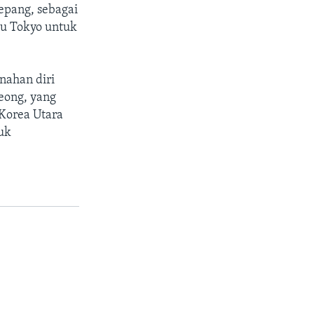
epang, sebagai
ju Tokyo untuk
nahan diri
eong, yang
Korea Utara
tuk