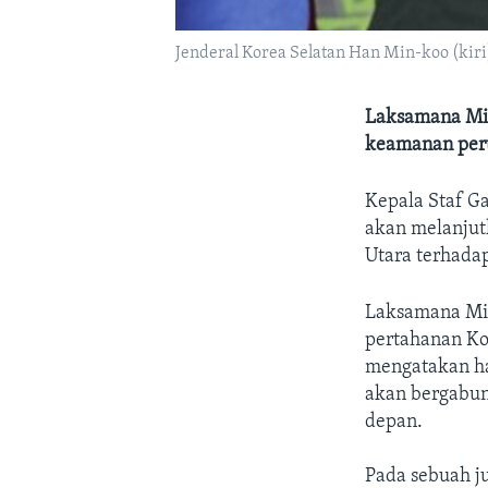
Jenderal Korea Selatan Han Min-koo (kir
Laksamana Mi
keamanan pert
Kepala Staf G
akan melanjutk
Utara terhadap
Laksamana Mi
pertahanan Ko
mengatakan ha
akan bergabun
depan.
Pada sebuah j