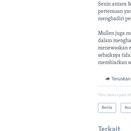
Senin antara 
pertemuan yan
menghadiri pe
Mullen juga m
dalam menghad
menewaskan em
sebaiknya tida
membiarkan se
Teruskan
This item is part of
Berita
Asi
Terkait