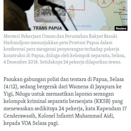
Bahasa-bahasa
Menteri Pekerjaan Umum dan Perumahan Rakyat Basuki
Hadimuljono menunjukkan peta Provinsi Papua dalam
konferensi pers mengenai penyerangan terhadap pekerja
konstruksi di Papua, diduga oleh kelompok separatis, Selasa,
4 Desember 2018. Setidaknya 24 pekerja dilaporkan tewas.
Pasukan gabungan polisi dan tentara di Papua, Selasa
(4/12), sedang bergerak dari Wamena di Jayapura ke
Yigi, Nduga untuk memastikan laporan serangan
kelompok kriminal separatis bersenjata (KKSB) yang
menewaskan sedikitnya 24 pekerja, kata Kapendam 17
Cenderawasih, Kolonel Infantri Muhammad Aidi,
kepada VOA Selasa pagi.