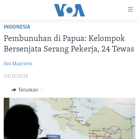
Tautan-
tautan
Akses
INDONESIA
BERANDA
Lanjut
Pembunuhan di Papua: Kelompok
ke
DUNIA
Bersenjata Serang Pekerja, 24 Tewas
Konten
VIDEO
Utama
Eva Mazrieva
Lanjut
POLYGRAPH
ke
04/12/2018
DAFTAR PROGRAM
Navigasi
Utama
Teruskan
Learning English
Lanjut
ke
IKUTI KAMI
Pencarian