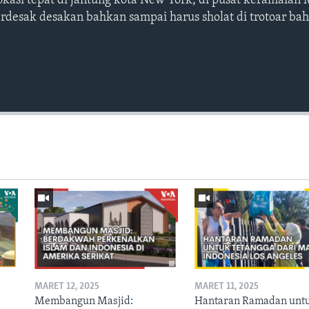
kasi tepat di jantung kota New York, di pusat keramaian 
erdesak desakan bahkan sampai harus sholat di trotoar ba
MARET 12, 2025
MARET 11, 2025
Membangun Masjid:
Hantaran Ramadan unt