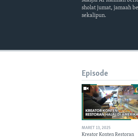
Masjid Ar Rahman berlo
sholat jumat, jamaah b
sekalipun.
Episode
MARET 13, 2025
Kreator Konten Restoran