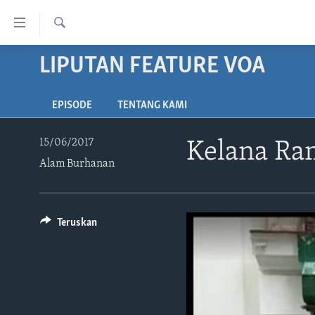
Tautan-
tautan
Cari
Akses
LIPUTAN FEATURE VOA
BERANDA
Lanjut
DUNIA
ke
EPISODE
TENTANG KAMI
VIDEO
Konten
Utama
POLYGRAPH
15/06/2017
Kelana Ra
Lanjut
Alam Burhanan
DAFTAR PROGRAM
ke
Navigasi
Utama
Lanjut
Teruskan
ke
Pencarian