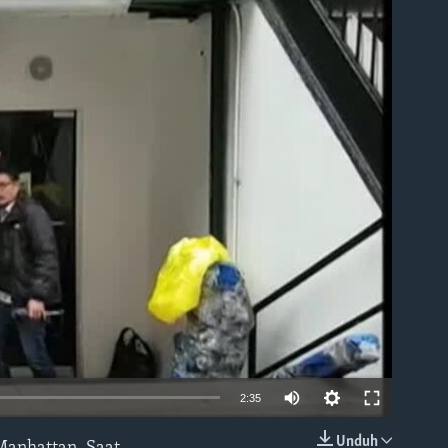
able
2:35
Unduh