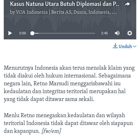
Kasus Natuna Utara Butuh Diplomasi dan Peningkatan Pertahanan
by
VOA Indonesia | Berita AS, Dunia, Indonesia, Diaspora Indonesia di AS
No media source currently available
0:00
2:45
Unduh
Menurutnya Indonesia akan terus menolak klaim yang
tidak diakui oleh hukum internasional. Sebagaimana
negara lain, Retno Marsudi menggarisbawahi isu
kedaulatan dan integritas teritorial merupakan hal
yang tidak dapat ditawar sama sekali.
Menlu Retno menegaskan kedaulatan dan wilayah
teritorial Indonesia tidak dapat ditawar oleh siapapun
dan kapanpun​.
[fw/em]