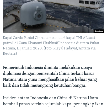
Bahasa-bahasa
Kapal Garda Pantai China tampak dari kapal TNI AL saat
patroli di Zona Ekonomi Eksklusif Indonesia di utara Pulau
Natuna, 11 Januari 2020. (Foto: Risyal Hidayat/Antara via
Reuters)
Pemerintah Indonesia diminta melakukan upaya
diplomasi dengan pemerintah China terkait kasus
Natuna utara guna menghasilkan jalan keluar yang
baik dan tidak merongrong keutuhan bangsa.
Insiden antara Indonesia dan China di Natuna Utara
kembali panas setelah sejumlah kapal penangkap ikan