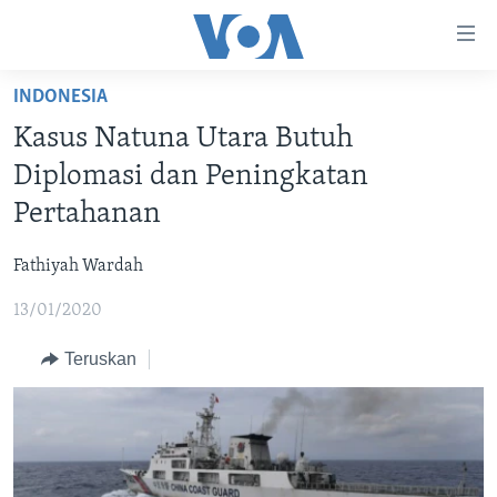
Tautan-
tautan
Akses
INDONESIA
BERANDA
Lanjut
Kasus Natuna Utara Butuh
ke
DUNIA
Diplomasi dan Peningkatan
Konten
VIDEO
Utama
Pertahanan
Lanjut
POLYGRAPH
ke
Fathiyah Wardah
DAFTAR PROGRAM
Navigasi
13/01/2020
Utama
Learning English
Lanjut
Teruskan
ke
IKUTI KAMI
Pencarian