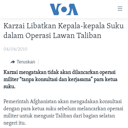
Tautan-
tautan
Akses
Karzai Libatkan Kepala-kepala Suku
BERANDA
Lanjut
dalam Operasi Lawan Taliban
ke
DUNIA
Konten
04/04/2010
VIDEO
Utama
Lanjut
POLYGRAPH
Teruskan
ke
DAFTAR PROGRAM
Karzai mengatakan tidak akan dilancarkan operasi
Navigasi
militer “tanpa konsultasi dan kerjasama” para ketua
Utama
Learning English
suku.
Lanjut
ke
Pemerintah Afghanistan akan mengadakan konsultasi
IKUTI KAMI
Pencarian
dengan para ketua suku sebelum melancarkan operasi
militer untuk mengusir Taliban dari bagian selatan
negeri itu.