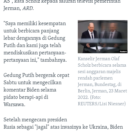
AS", kata Scholz kepada saluran televisi pemerintah
Jerman,
ARD
.
"Saya memiliki kesempatan
untuk berbicara panjang
lebar dengannya di Gedung
Putih dan kami juga telah
mendiskusikan pertanyaan-
Kanselir Jerman Olaf
pertanyaan ini," tambahnya.
Scholz berbicara selama
sesi anggaran majelis
Gedung Putih bergerak cepat
rendah parlemen
Sabtu untuk mengecilkan
Jerman, Bundestag, di
komentar Biden selama
Berlin, Jerman, 23 Maret
pidato berapi-api di
2022. (Foto:
REUTERS/Lisi Niesner)
Warsawa.
Setelah mengecam presiden
Rusia sebagai "jagal" atas invasinya ke Ukraina, Biden