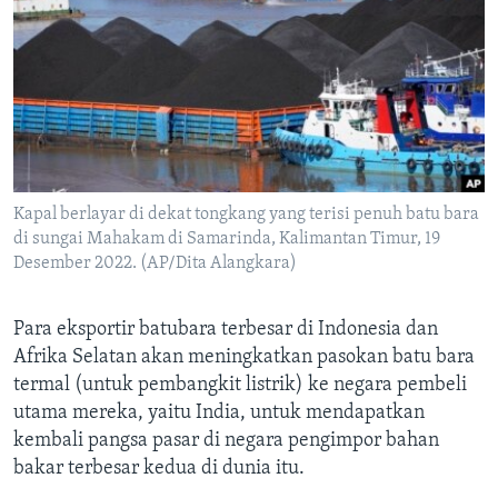
Bahasa-bahasa
Kapal berlayar di dekat tongkang yang terisi penuh batu bara
di sungai Mahakam di Samarinda, Kalimantan Timur, 19
Desember 2022. (AP/Dita Alangkara)
Para eksportir batubara terbesar di Indonesia dan
Afrika Selatan akan meningkatkan pasokan batu bara
termal (untuk pembangkit listrik) ke negara pembeli
utama mereka, yaitu India, untuk mendapatkan
kembali pangsa pasar di negara pengimpor bahan
bakar terbesar kedua di dunia itu.