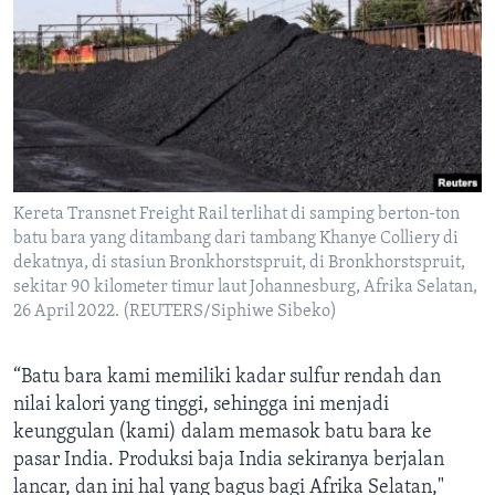
Kereta Transnet Freight Rail terlihat di samping berton-ton
batu bara yang ditambang dari tambang Khanye Colliery di
dekatnya, di stasiun Bronkhorstspruit, di Bronkhorstspruit,
sekitar 90 kilometer timur laut Johannesburg, Afrika Selatan,
26 April 2022. (REUTERS/Siphiwe Sibeko)
“Batu bara kami memiliki kadar sulfur rendah dan
nilai kalori yang tinggi, sehingga ini menjadi
keunggulan (kami) dalam memasok batu bara ke
pasar India. Produksi baja India sekiranya berjalan
lancar, dan ini hal yang bagus bagi Afrika Selatan,"