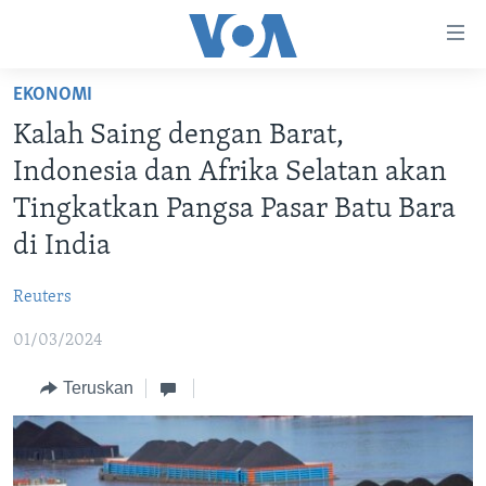
Tautan-
tautan
Akses
EKONOMI
BERANDA
Lanjut
Kalah Saing dengan Barat,
ke
DUNIA
Indonesia dan Afrika Selatan akan
Konten
VIDEO
Utama
Tingkatkan Pangsa Pasar Batu Bara
Lanjut
POLYGRAPH
di India
ke
DAFTAR PROGRAM
Navigasi
Reuters
Utama
Learning English
Lanjut
01/03/2024
ke
Teruskan
IKUTI KAMI
Pencarian