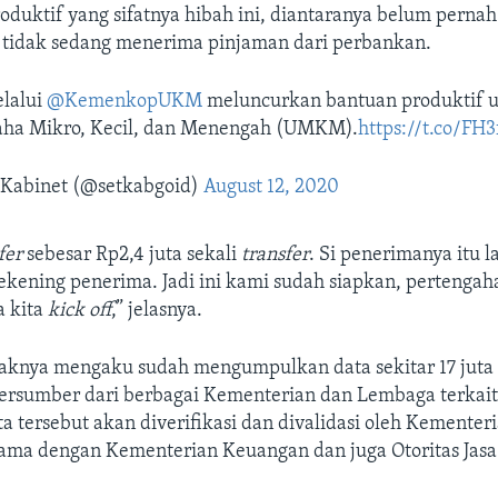
oduktif yang sifatnya hibah ini, diantaranya belum pern
 tidak sedang menerima pinjaman dari perbankan.
lalui
@KemenkopUKM
meluncurkan bantuan produktif 
aha Mikro, Kecil, dan Menengah (UMKM).
https://t.co/FH
 Kabinet (@setkabgoid)
August 12, 2020
fer
sebesar Rp2,4 juta sekali
transfer
. Si penerimanya itu 
rekening penerima. Jadi ini kami sudah siapkan, pertengah
a kita
kick off
,” jelasnya.
ihaknya mengaku sudah mengumpulkan data sekitar 17 juta
sumber dari berbagai Kementerian dan Lembaga terkait.
ta tersebut akan diverifikasi dan divalidasi oleh Kementer
ma dengan Kementerian Keuangan dan juga Otoritas Jas