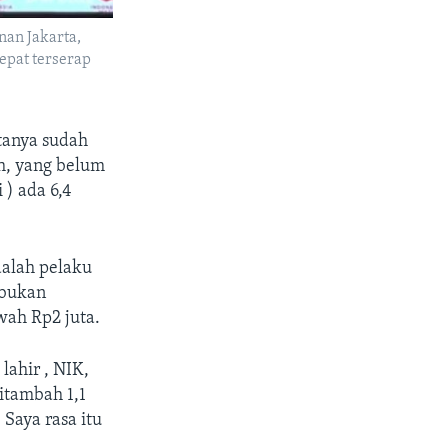
nan Jakarta,
epat terserap
tanya sudah
h, yang belum
) ada 6,4
dalah pelaku
 bukan
ah Rp2 juta.
lahir , NIK,
ditambah 1,1
. Saya rasa itu