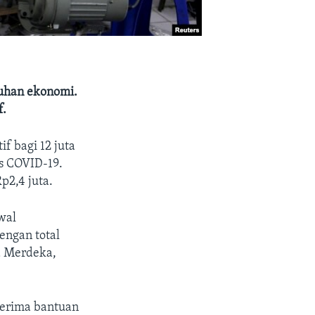
uhan ekonomi.
f.
f bagi 12 juta
s COVID-19.
p2,4 juta.
wal
engan total
na Merdeka,
erima bantuan