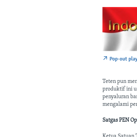
Pop-out pla
Teten pun me
produktif ini 
penyaluran ba
mengalami per
Satgas PEN Op
Ketua Satuan 