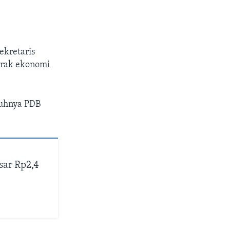
ekretaris
krak ekonomi
buhnya PDB
ar Rp2,4