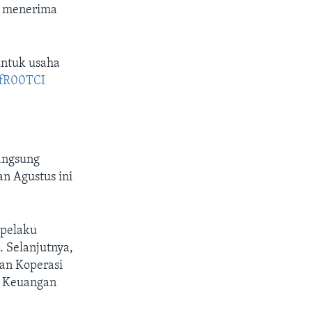
ah menerima
untuk usaha
3fR00TCI
langsung
an Agustus ini
 pelaku
 Selanjutnya,
ian Koperasi
a Keuangan