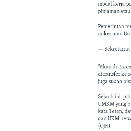
modal kerja pr
pinjaman atau
Pemerintah me
mikro atau Us
— Sekretariat
“Akan di-
trans
ditransfer ke 
juga sudah bis
Sejauh ini, p
UMKM yang ber
kata Teten, da
dan UKM bersa
(OJK).