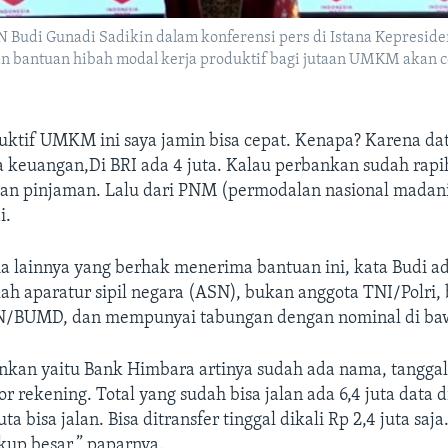
N Budi Gunadi Sadikin dalam konferensi pers di Istana Kepreside
in bantuan hibah modal kerja produktif bagi jutaan UMKM akan c
uktif UMKM ini saya jamin bisa cepat. Kenapa? Karena da
a keuangan,Di BRI ada 4 juta. Kalau perbankan sudah rapi
an pinjaman. Lalu dari PNM (permodalan nasional madani 
i.
a lainnya yang berhak menerima bantuan ini, kata Budi a
 aparatur sipil negara (ASN), bukan anggota TNI/Polri,
/BUMD, dan mempunyai tabungan dengan nominal di baw
nkan yaitu Bank Himbara artinya sudah ada nama, tanggal 
 rekening. Total yang sudah bisa jalan ada 6,4 juta data 
uta bisa jalan. Bisa ditransfer tinggal dikali Rp 2,4 juta saja
kup besar,” paparnya.