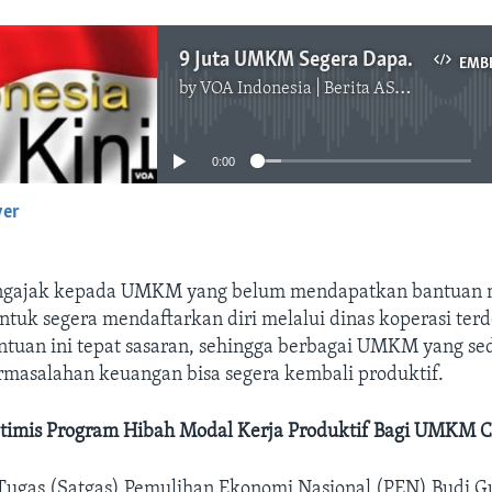
9 Juta UMKM Segera Dapat Bantuan Modal Dari Pemerintah
EMB
by
VOA Indonesia | Berita AS, Dunia, Indonesia, Diaspora Indonesia di AS
No media source currently available
0:00
yer
EMBED
ngajak kepada UMKM yang belum mendapatkan bantuan m
untuk segera mendaftarkan diri melalui dinas koperasi terd
ntuan ini tepat sasaran, sehingga berbagai UMKM yang se
masalahan keuangan bisa segera kembali produktif.
timis Program Hibah Modal Kerja Produktif Bagi UMKM C
Tugas (Satgas) Pemulihan Ekonomi Nasional (PEN) Budi G