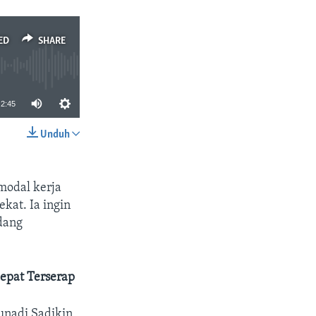
ED
SHARE
2:45
Unduh
SHARE
odal kerja
ekat. Ia ingin
dang
epat Terserap
unadi Sadikin