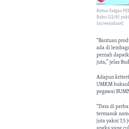
Ketua Satgas PE
Rabu (12/8) yak
(screenshoot)
“Bantuan prod
ada di lembag
pernah dapatk
juta,” jelas Bud
Adapun kriteri
UMKM bukanlah
pegawai BUMN
“Data di perba
termasuk nomor
juta yakni 7,5 j
angka yang cu