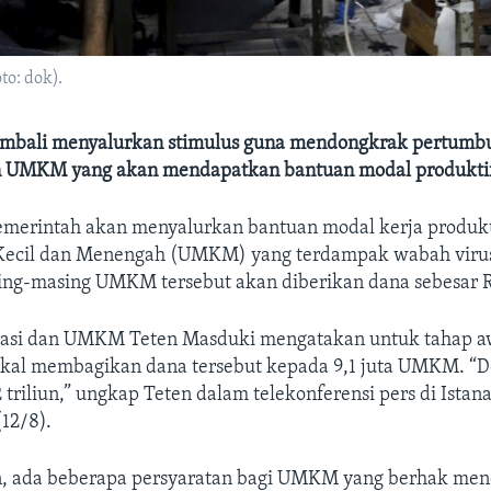
to: dok).
embali menyalurkan stimulus guna mendongkrak pertumb
iran UMKM yang akan mendapatkan bantuan modal produkti
emerintah akan menyalurkan bantuan modal kerja produkti
Kecil dan Menengah (UMKM) yang terdampak wabah viru
ing-masing UMKM tersebut akan diberikan dana sebesar R
rasi dan UMKM Teten Masduki mengatakan untuk tahap a
kal membagikan dana tersebut kepada 9,1 juta UMKM. “D
triliun,” ungkap Teten dalam telekonferensi pers di Ista
(12/8).
, ada beberapa persyaratan bagi UMKM yang berhak men