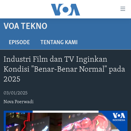
Tautan-
tautan
Akses
VOA TEKNO
BERANDA
Lanjut
ke
DUNIA
EPISODE
TENTANG KAMI
Konten
VIDEO
Utama
Industri Film dan TV Inginkan
Lanjut
POLYGRAPH
Kondisi "Benar-Benar Normal" pada
ke
DAFTAR PROGRAM
Navigasi
2025
Utama
Learning English
Lanjut
03/01/2025
ke
Nova Poerwadi
IKUTI KAMI
Pencarian