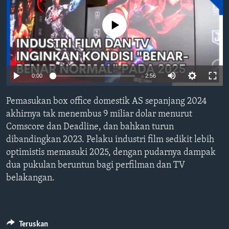
Bahasa-bahasa
No media source currently available
Auto
0:00
2:56
240p
Pemasukan box office domestik AS sepanjang 2024
360p
akhirnya tak menembus 9 miliar dolar menurut
Comscore dan Deadline, dan bahkan turun
480p
Auto
240p
360p
480p
dibandingkan 2023. Pelaku industri film sedikit lebih
720p
optimistis memasuki 2025, dengan pudarnya dampak
720p
1080p
1080p
dua pukulan beruntun bagi perfilman dan TV
belakangan.
Teruskan