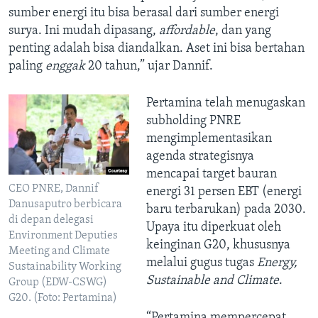
sumber energi itu bisa berasal dari sumber energi
surya. Ini mudah dipasang,
affordable
, dan yang
penting adalah bisa diandalkan. Aset ini bisa bertahan
paling
enggak
20 tahun,” ujar Dannif.
Pertamina telah menugaskan
subholding PNRE
mengimplementasikan
agenda strategisnya
mencapai target bauran
CEO PNRE, Dannif
energi 31 persen EBT (energi
Danusaputro berbicara
baru terbarukan) pada 2030.
di depan delegasi
Upaya itu diperkuat oleh
Environment Deputies
keinginan G20, khususnya
Meeting and Climate
melalui gugus tugas
Energy,
Sustainability Working
Sustainable and Climate
.
Group (EDW-CSWG)
G20. (Foto: Pertamina)
“Pertamina mempercepat