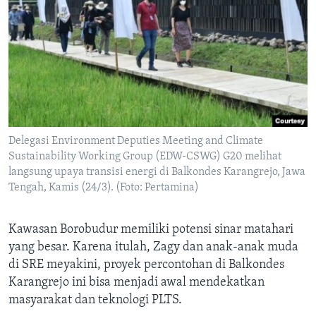
Delegasi Environment Deputies Meeting and Climate
Sustainability Working Group (EDW-CSWG) G20 melihat
langsung upaya transisi energi di Balkondes Karangrejo, Jawa
Tengah, Kamis (24/3). (Foto: Pertamina)
Kawasan Borobudur memiliki potensi sinar matahari
yang besar. Karena itulah, Zagy dan anak-anak muda
di SRE meyakini, proyek percontohan di Balkondes
Karangrejo ini bisa menjadi awal mendekatkan
masyarakat dan teknologi PLTS.