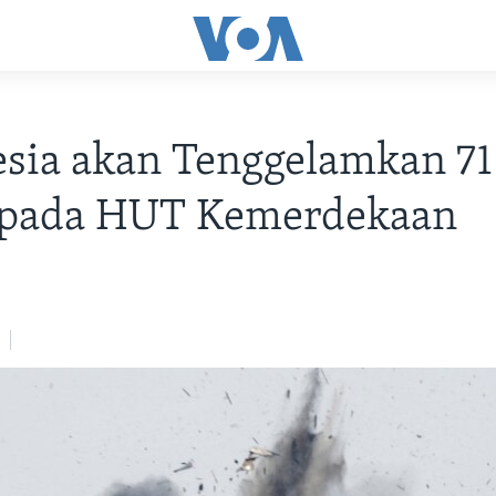
sia akan Tenggelamkan 71
 pada HUT Kemerdekaan