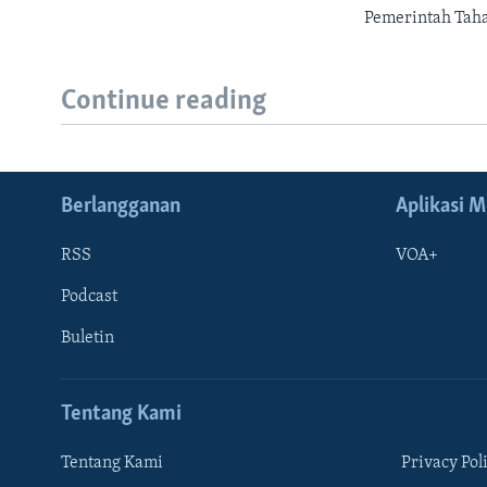
Pemerintah Taha
Continue reading
Berlangganan
Aplikasi M
RSS
VOA+
Podcast
Buletin
Tentang Kami
Learning English
Tentang Kami
Privacy Pol