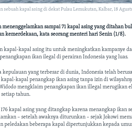
ebuah kapal asing di dekat Pulau Lemukutan, Kalbar, 18 Agustus 
n menenggelamkan sampai 71 kapal asing yang ditahan bul
un kemerdekaan, kata seorang menteri hari Senin (1/8).
 kapal-kapal asing itu untuk meningkatkan kampanye d
enangkapan ikan ilegal di perairan Indonesia yang luas.
 kepulauan yang terbesar di dunia, Indonesia telah berus
kapal-kapal penangkap ikan asing tanpa izin di wilayahny
 Widodo mengklaim penangkapan ikan illegal merugikan 
 setiap tahun.
 176 kapal asing yang ditangkap karena menangkap ikan se
elamkan – setelah awaknya diturunkan – sejak Jokowi mem
an peledakan beberapa kapal dipertunjukkan kepada um