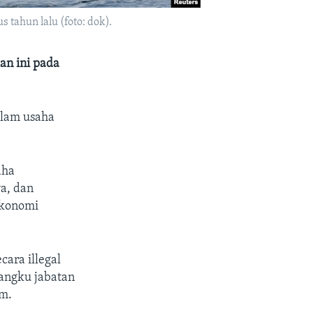
tahun lalu (foto: dok).
an ini pada
alam usaha
aha
a, dan
ekonomi
cara illegal
angku jabatan
um.