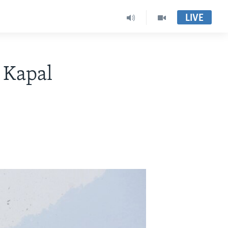
LIVE
 Kapal